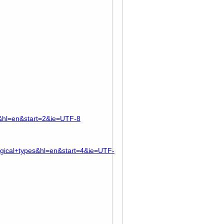
+&hl=en&start=2&ie=UTF-8
gical+types&hl=en&start=4&ie=UTF-