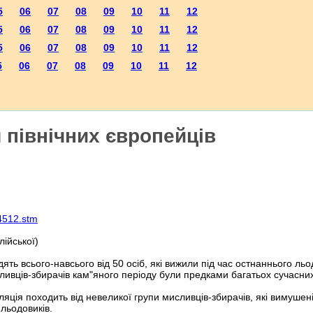
5
06
07
08
09
10
11
12
5
06
07
08
09
10
11
12
5
06
07
08
09
10
11
12
5
06
07
08
09
10
11
12
я північних європейців
34512.stm
лійської)
ять всього-навсього від 50 осіб, які вижили під час остнаннього ль
ливців-збирачів кам"яного періоду були предками багатьох сучасних
яція походить від невеликої групи мисливців-збирачів, які вимушен
 льодовиків.