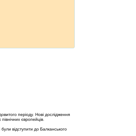
одовитого періоду. Нові дослідження
 північних європейців.
і були відступити до Балканського