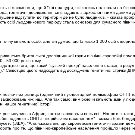
ають ті ж самі гени, що й їхні пращури, які колись полювали на бізо
да, генитичні дослідження співпадають з археологічними даними ду
шене відступити до територій де не було льодників."- сказав профес
ість осіб льодовикового періоду стала основою для сучасного північ
точну кількість особ, але він думає, що близько 1 000 осіб створил
рикансько-британської дослідницької групи північні європейці поча
 - 53 000 років тому.
відотцтво того, що такий "вузький прохід" населення стався, в резулт
" Свідотцво цього надходить від досліджень генетичної стрічки ДНК, 
ких незначних різниць (одиничний нуклеотидний поліморфізм ОНП) 
захворювань ніж інші. Але так само, вимірюючи кількість змін у людс
і нашої генетичної історії.
 розвинулись в Африці і потім завоювали весь світ. Напротязі такої
пейці поділяють ОНП з нігерійським населенням" - сказав Ерік Ленд
сетс (ЗША). "Але,-сказав він, що європейські генетичні зразки демо
оворить про те, що північно-європейське населення пройшло через і