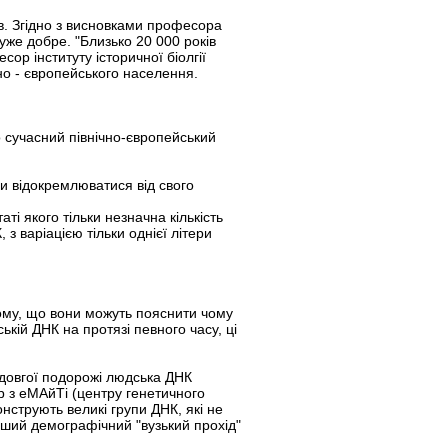
нів. Згідно з висновками професора
же добре. "Близько 20 000 років
ор інституту історичної біолгії
но - європейського населення.
о сучасний північно-європейський
ли відокремлюватися від свого
аті якого тільки незначна кількість
з варіацією тільки однієї літери
тому, що вони можуть пояснити чому
ькій ДНК на протязі певного часу, ці
 довгої подорожі людська ДНК
ер з еМАйТі (центру генетичного
нструють великі групи ДНК, які не
нший демографічний "вузький прохід"