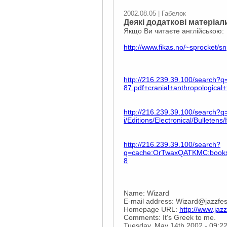
2002.08.05 | Габелок
Деякі додаткові матеріал
Якщо Ви читаєте англійською:
http://www.fikas.no/~sprocket/sn
http://216.239.39.100/search
87.pdf+cranial+anthropologica
http://216.239.39.100/search?
i/Editions/Electronical/Bullet
http://216.239.39.100/search?
q=cache:OrTwaxQATKMC:books.d
8
Name: Wizard
E-mail address: Wizard@jazzfe
Homepage URL:
http://www.jaz
Comments: It's Greek to me.
Tuesday, May 14th 2002 - 09:2