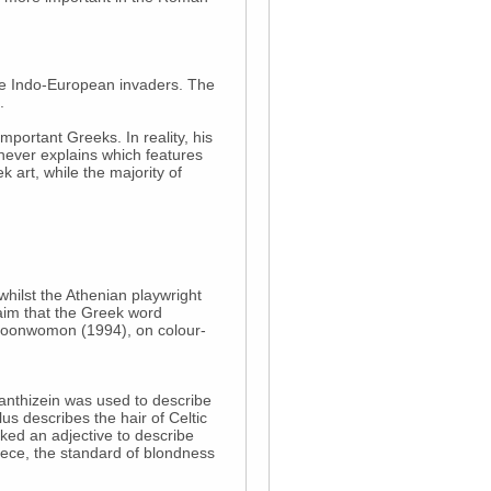
the Indo-European invaders. The
.
portant Greeks. In reality, his
 never explains which features
art, while the majority of
 whilst the Athenian playwright
laim that the Greek word
 Moonwomon (1994), on colour-
xanthizein was used to describe
lus describes the hair of Celtic
cked an adjective to describe
eece, the standard of blondness