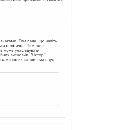
ознаками. Тим паче, що навіть
ьки політичне. Тим паче
пів може унаслідувати
их висновків. В історії
ктами інших історичних наук.