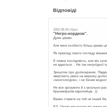
Відповіді
2002.08.04 | Крот
"Негро-нордизм".
Дуже цікаво.
Але мені особисто більш цікава ц
Як приклад такого погляду візьме
Є певна послідовість, але він суп
не вдається… Не так негроїдної 
Зрештою про доліхокранію. Півде
звертають уваги на виразну доліх
«монголоїдом», і не бачив жодног
Не все зрозуміло й з загально-ра
брахікефалів-європейців. :))
Важко ставати на той чи інший бік
P.S. Цікаво вислухати всі думки п