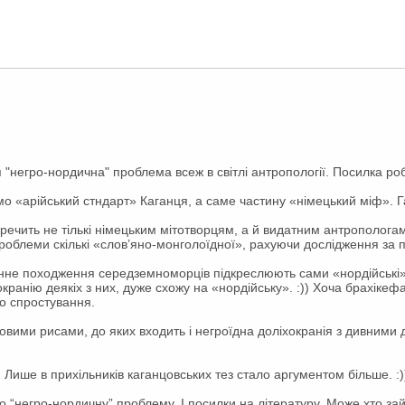
я "негро-нордична" проблема всеж в світлі антропології. Посилка ро
мо «арійський стндарт» Каганця, а саме частину «німецький міф». Г
еречить не тількі німецьким мітотворцям, а й видатним антропологам
проблеми скількі «слов’яно-монголоїдної», рахуючи дослідження за
нне походження середземноморців підкреслюють сами «нордійські»
окранію деякіх з них, дуже схожу на «нордійську». :)) Хоча брахік
о спростування.
совими рисами, до яких входить і негроїдна доліхокранія з дивними
. Лише в прихільників каганцовських тез стало аргументом більше. :)
ро “негро-нордичну” проблему. І посилки на літературу. Може хто за