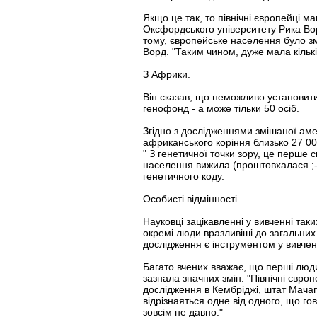
Якщо це так, то північні європейці м
Оксфордського університету Рика Вор
тому, європейське населення було зму
Ворд. "Таким чином, дуже мала кільк
З Африки.
Він сказав, що неможливо установити 
генофонд - а може тільки 50 осіб.
Згідно з дослідженнями змішаної аме
африканського коріння близько 27 000
" З генетичної точки зору, це перше с
населення вижила (проштовхалася ;-).
генетичного коду.
Особисті відмінності.
Науковці зацікавленні у вивченні та
окремі люди вразливіші до загальних 
дослідження є інструментом у вивченн
Багато вчених вважає, що перші люди
зазнала значних змін. "Північні євро
дослідження в Кембріджі, штат Мачапу
відрізнаяться одне від одного, що г
зовсім не давно."