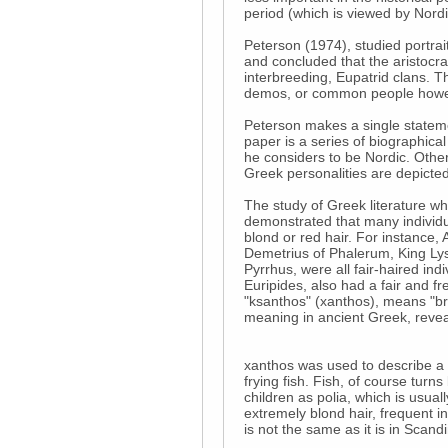
period (which is viewed by Nordic
Peterson (1974), studied portra
and concluded that the aristocra
interbreeding, Eupatrid clans. 
demos, or common people howeve
Peterson makes a single statemen
paper is a series of biographica
he considers to be Nordic. Othe
Greek personalities are depicte
The study of Greek literature w
demonstrated that many individua
blond or red hair. For instance, 
Demetrius of Phalerum, King Ly
Pyrrhus, were all fair-haired ind
Euripides, also had a fair and f
"ksanthos" (xanthos), means "br
meaning in ancient Greek, reveal
xanthos was used to describe a 
frying fish. Fish, of course turns
children as polia, which is usual
extremely blond hair, frequent i
is not the same as it is in Scand