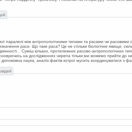
дей
ямої паралелі між антропологічними типами та расами чи расовими 
изначення раси. Що таке раса? Це не стільки біологічне явище, скіл
дмінності... Суміш кількох, протилежних расово-антропологічних ти
Основуючись на дослідженнях черепа тільки,ми можемо прийти до хибн
к допоміжна наука, аналіз фактів котрої мусить координуватися з фа
овідей