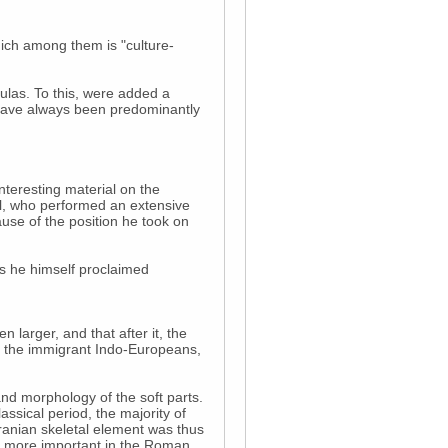
hich among them is "culture-
ulas. To this, were added a
 have always been predominantly
nteresting material on the
gel, who performed an extensive
ause of the position he took on
as he himself proclaimed
 larger, and that after it, the
at the immigrant Indo-Europeans,
 and morphology of the soft parts.
assical period, the majority of
ranian skeletal element was thus
was more important in the Roman