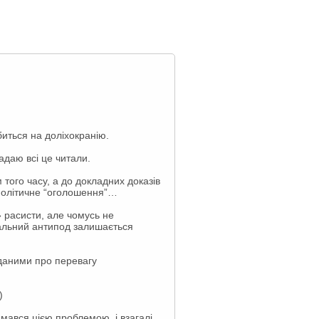
биться на доліхокранію.
адаю всі це читали.
 того часу, а до докладних доказів
 політичне “оголошення”…
 расисти, але чомусь не
ефальний антипод залишається
 даними про перевагу
)
ймався цією проблемою, і взагалі,