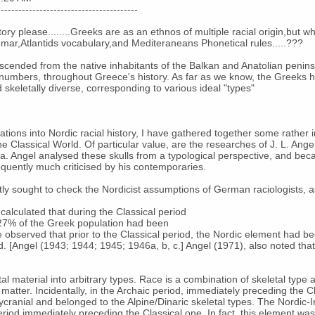
----------------------------------------
ry please........Greeks are as an ethnos of multiple racial origin,but w
ar,Atlantids vocabulary,and Mediteraneans Phonetical rules.....???
cended from the native inhabitants of the Balkan and Anatolian penins
ll numbers, throughout Greece's history. As far as we know, the Greeks
 skeletally diverse, corresponding to various ideal "types"
ations into Nordic racial history, I have gathered together some rather i
he Classical World. Of particular value, are the researches of J. L. An
ia. Angel analysed these skulls from a typological perspective, and bec
equently much criticised by his contemporaries.
tly sought to check the Nordicist assumptions of German raciologists, 
alculated that during the Classical period
 27% of the Greek population had been
observed that prior to the Classical period, the Nordic element had been
d. [Angel (1943; 1944; 1945; 1946a, b, c.] Angel (1971), also noted th
al material into arbitrary types. Race is a combination of skeletal type
matter. Incidentally, in the Archaic period, immediately preceding the Cl
cranial and belonged to the Alpine/Dinaric skeletal types. The Nordic-I
 period immediately preceding the Classical one. In fact, this element 