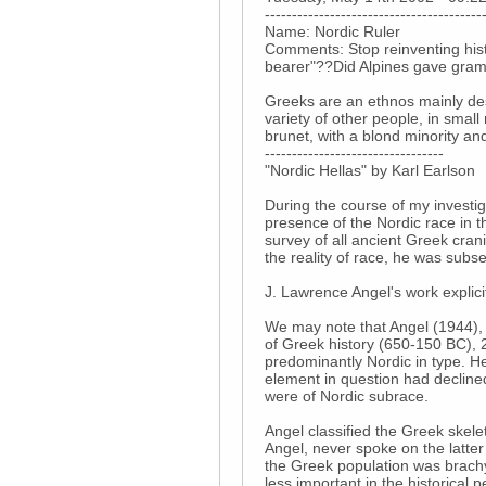
----------------------------------------
Name: Nordic Ruler
Comments: Stop reinventing histo
bearer"??Did Alpines gave gramm
Greeks are an ethnos mainly des
variety of other people, in sma
brunet, with a blond minority and
---------------------------------
"Nordic Hellas" by Karl Earlson
During the course of my investig
presence of the Nordic race in t
survey of all ancient Greek cran
the reality of race, he was subs
J. Lawrence Angel's work explici
We may note that Angel (1944), c
of Greek history (650-150 BC),
predominantly Nordic in type. He 
element in question had decline
were of Nordic subrace.
Angel classified the Greek skelet
Angel, never spoke on the latter 
the Greek population was brachy
less important in the historical