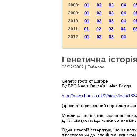
2008:
01
02
03
04
0
2009:
01
02
03
04
0
2010:
01
02
03
04
0
2011:
01
02
03
04
0
2012:
01
02
03
04
Генетична історі
08/02/2002 | Габелок
Genetic roots of Europe
By BBC News Online's Helen Briggs
http://news.bbc.co.uk/2/hi/sci/tech/13
(трохи авторизований переклад з анг
Можливо, що північні європейці поход
ДНК показують, що кілька сотень мис
Одна з теорій стверджує, що ця попул
півострова чи до Іспанії під натиском