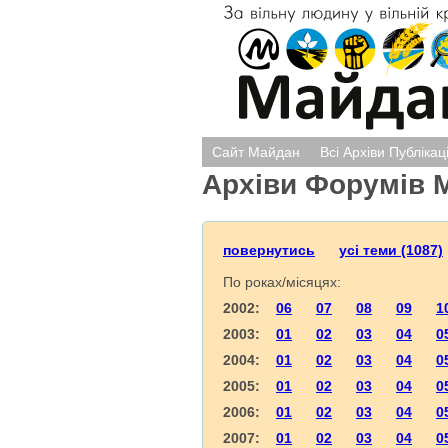
Сайт Майдан
Всі Архіви Публікац
Архіви Форумів 
повернутись
усі теми (1087)
По роках/місяцях:
2002:
06
07
08
09
1
2003:
01
02
03
04
0
2004:
01
02
03
04
0
2005:
01
02
03
04
0
2006:
01
02
03
04
0
2007:
01
02
03
04
0