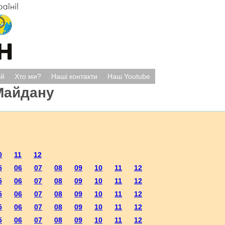
ій
Хто ми?
Наші контакти
Наш Youtube
Майдану
0
11
12
5
06
07
08
09
10
11
12
5
06
07
08
09
10
11
12
5
06
07
08
09
10
11
12
5
06
07
08
09
10
11
12
5
06
07
08
09
10
11
12