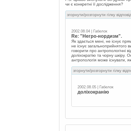
чи є конкретні її дослідження?
згорнути/розгорнути гілку відпові
2002.08.04 | Габелок
Re: "Негро-нордизм".
Як здається мені, не існує пр
не існує загальноприйнятого в
говорити про антропологічні ві
доліхократію та чорну шкіру. 
антропологія може існувати, я
згорнути/розгорнути гілку відп
2002.08.05 | Габелок
доліхокранію