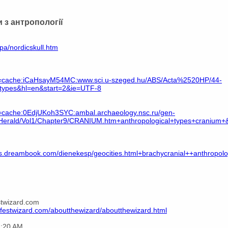
и з антропології
pa/nordicskull.htm
?q=cache:iCaHsayM54MC:www.sci.u-szeged.hu/ABS/Acta%2520HP/44-
l+types&hl=en&start=2&ie=UTF-8
q=cache:0EdjUKoh3SYC:ambal.archaeology.nsc.ru/gen-
ens/Herald/Vol1/Chapter9/CRANIUM.htm+anthropological+types+cranium
reambook.com/dienekesp/geocities.html+brachycranial++anthropolo
stwizard.com
zfestwizard.com/aboutthewizard/aboutthewizard.html
2:20 AM