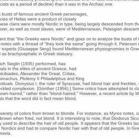
ists as a period of decline) than it was in the Archaic one.
it busts of famous ancient Greek personages,
cies of Hellas were a product of closely
These clans were mostly Nordic in type, being largely descended from 
r, as well as most slaves, were of Mediterranean, Pelasgian descent
t that "the Greeks were Nordic" and goes on to analyze the busts of im
l notes with a thread of "they look the same" going through it. Peterson
r experts (Giuseppe Sergi) found Mediterranean physiognomies in Greek 
d as brachycephalic in Greek statuary.
hich Sieglin (1935) performed, has
ls in the elites of ancient Greece, had
Alcibiades, Alexander the Great, Critias,
simachus, Ptolemy II Philadelphus and King
ividuals. Dionysius I, the ruler of Syracuse, had blond hair and freckles,
reckled complexion. [Gόnther (1956).] Some critics have attempted to c
own-haired," rather than "blond-haired." However, a recent article by
s that the word did in fact mean blond.
variety of colors from brown to blonde. For instance, as Myres notes, 
 brown when fried, not blond. It is interesting to note, that Diodorus Sicu
ly used to describe the hair of old people. It appears that the Greeks la
n Nordics and had to compare Nordic hair with that of old people. In Gr
inavia.