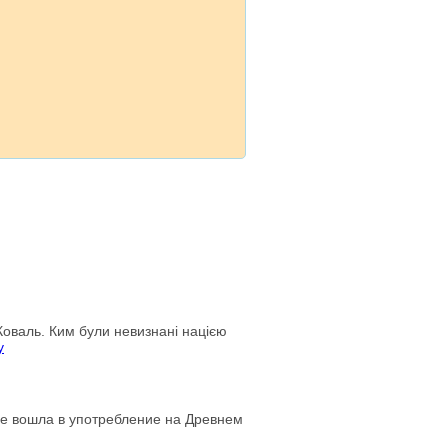
оваль. Ким були невизнані нацією
y
ые вошла в употребление на Древнем