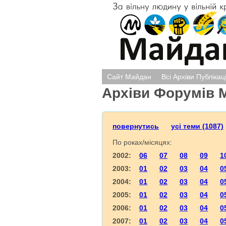
Сайт Майдан
Всі Архіви Публікац
Архіви Форумів 
повернутись
усі теми (1087)
По роках/місяцях:
2002:
06
07
08
09
1
2003:
01
02
03
04
0
2004:
01
02
03
04
0
2005:
01
02
03
04
0
2006:
01
02
03
04
0
2007:
01
02
03
04
0