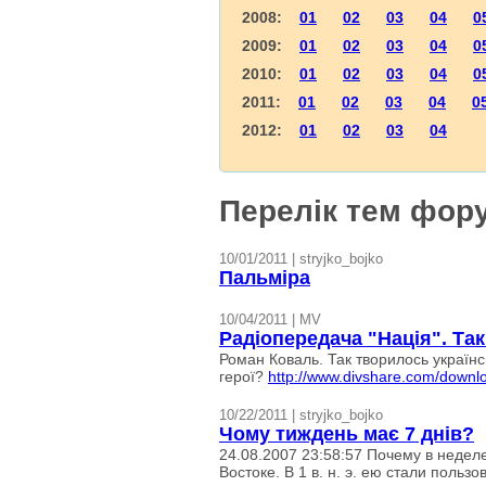
2008:
01
02
03
04
0
2009:
01
02
03
04
0
2010:
01
02
03
04
0
2011:
01
02
03
04
0
2012:
01
02
03
04
Перелік тем фору
10/01/2011 | stryjko_bojko
Пальміра
10/04/2011 | MV
Радіопередача "Нація". Так
Роман Коваль. Так творилось українс
герої?
http://www.divshare.com/down
10/22/2011 | stryjko_bojko
Чому тиждень має 7 днів?
24.08.2007 23:58:57 Почему в недел
Востоке. В 1 в. н. э. ею стали пользов