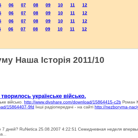
5
06
07
08
09
10
11
12
5
06
07
08
09
10
11
12
5
06
07
08
09
10
11
12
5
06
07
08
09
10
11
12
му Наша Історія 2011/10
 творилось українське військо.
ьке військо.
http://www.divshare.com/downlo​ad/15864415-c2b
Роман К
load/15864407-9fd
Інші радіопередачі - на сайті
http://nezboryma-naci
е 7 дней? RuNetica 25.08.2007 4:22:51 Семидневная неделя вперв
а...