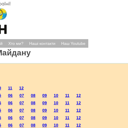
ій
Хто ми?
Наші контакти
Наш Youtube
Майдану
0
11
12
5
06
07
08
09
10
11
12
5
06
07
08
09
10
11
12
5
06
07
08
09
10
11
12
5
06
07
08
09
10
11
12
5
06
07
08
09
10
11
12