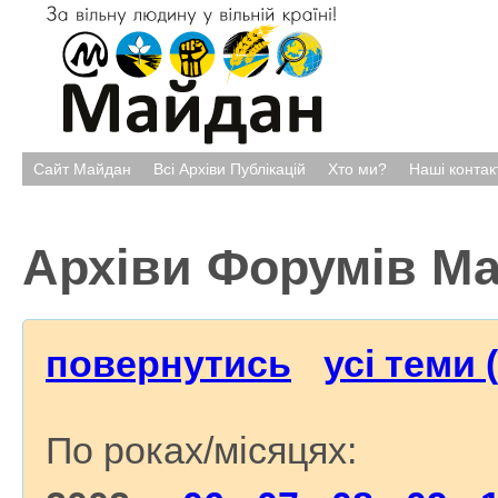
Сайт Майдан
Всі Архіви Публікацій
Хто ми?
Наші контак
Архіви Форумів М
повернутись
усі теми 
По роках/місяцях: