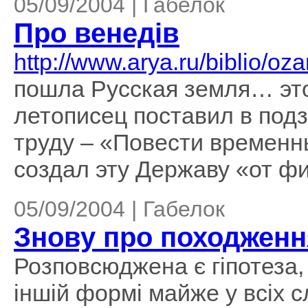
05/09/2004 | Габелок
Про венедів
http://www.arya.ru/biblio/oz
пошла Русская земля… это
летописец поставил в под
труду – «Повести временны
создал эту Державу «от фи
05/09/2004 | Габелок
Знову про походження
Розповсюджена є гіпотеза, щ
іншій формі майже у всіх 