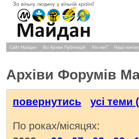
Сайт Майдан
Всі Архіви Публікацій
Хто ми?
Наші контак
Архіви Форумів М
повернутись
усі теми 
По роках/місяцях: