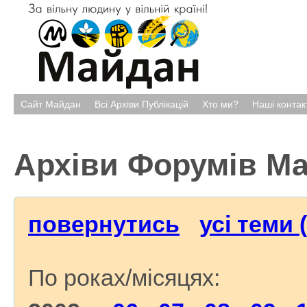
Сайт Майдан
Всі Архіви Публікацій
Хто ми?
Наші контак
Архіви Форумів М
повернутись
усі теми 
По роках/місяцях: