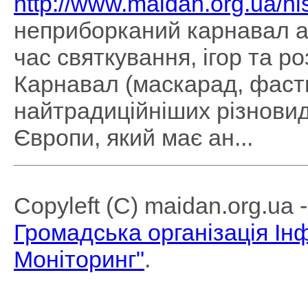
http://www.maidan.org.ua/hi
неприборканий карнавал а
час святкування, ігор та р
Карнавал (маскарад, фастн
найтрадиційніших різновиді
Європи, який має ан...
Copyleft (C) maidan.org.ua
Громадська організація І
Моніторинг"
.