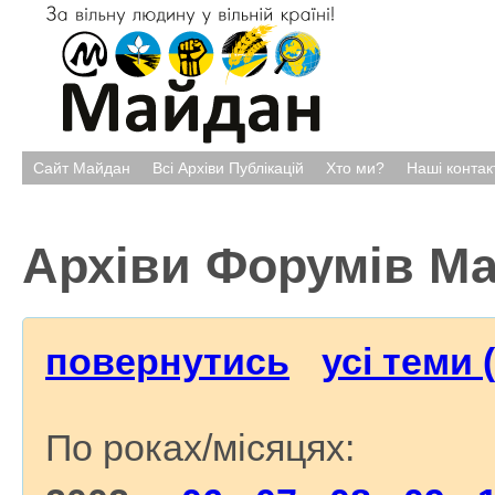
Сайт Майдан
Всі Архіви Публікацій
Хто ми?
Наші контак
Архіви Форумів М
повернутись
усі теми 
По роках/місяцях: