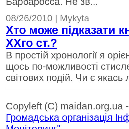
Барбаросса. Не зв...
08/26/2010 | Mykyta
Хто може підказати кн
ХХго ст.?
В простій хронології я орі
щось по-можливості стисле,
світових подій. Чи є якась
Copyleft (C) maidan.org.ua
Громадська організація І
Моніторинг"
.