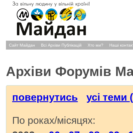
Сайт Майдан
Всі Архіви Публікацій
Хто ми?
Наші контак
Архіви Форумів М
повернутись
усі теми 
По роках/місяцях: