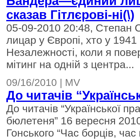
Бандера—єдиний лица
сказав Гітлєрові-ні(\)
05-09-2010 20:48, Степан
лицар у Європі, хто у 1941 
Незалежності, коли я пове
мітинг на одній з центра...
09/16/2010 | MV
До читачів “Українсь
До читачів “Української пр
бюлетеня” 16 вересня 2010
Гонського “Час борців, час 