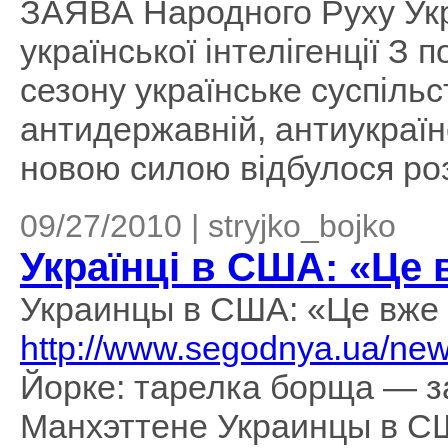
ЗАЯВА Народного Руху Укр
української інтелігенції З 
сезону українське суспіль
антидержавній, антиукраїнс
новою силою відбулося ро
09/27/2010 | stryjko_bojko
Українці в США: «Це 
Украинцы в США: «Це вже 
http://www.segodnya.ua/ne
Йорке: тарелка борща — з
Манхэттене Украинцы в СШ