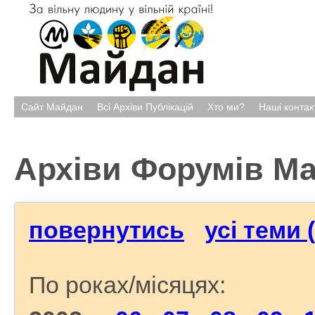
Сайт Майдан
Всі Архіви Публікацій
Хто ми?
Наші контак
Архіви Форумів М
повернутись
усі теми 
По роках/місяцях: