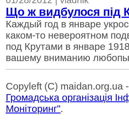
01/28/2012 | vladnik
Що ж видбулося під 
Каждый год в январе укро
каком-то невероятном под
под Крутами в январе 1918
вашему вниманию любопытн
Copyleft (C) maidan.org.ua
Громадська організація І
Моніторинг"
.