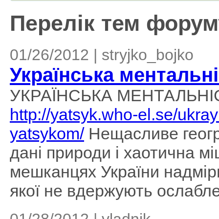
Перелік тем форуму
01/26/2012 | stryjko_bojko
Українська ментальн
УКРАЇНСЬКА МЕНТАЛЬНІ
http://yatsyk.who-el.se/ukra
yatsykom/
Нещасливе геогр
дані природи і хаотична м
мешканцях України надмірн
якої не вдержують ослаблен