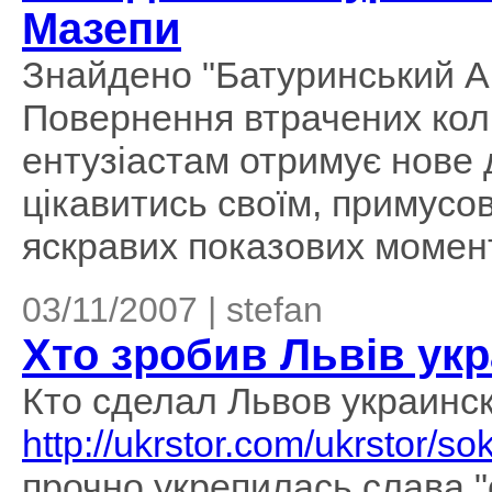
Мазепи
Знайдено "Батуринський А
Повернення втрачених коли
ентузіастам отримує нове 
цікавитись своїм, примусо
яскравих показових моменті
03/11/2007 | stefan
Хто зробив Львів ук
Кто сделал Львов украинс
http://ukrstor.com/ukrstor/s
прочно укрепилась слава "