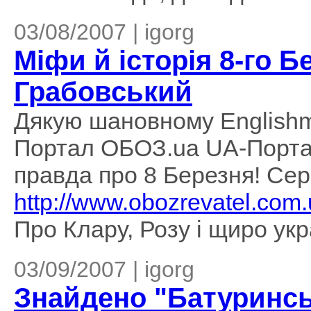
03/08/2007 | igorg
Міфи й історія 8-го Б
Грабовський
Дякую шановному Englishma
Портал ОБОЗ.ua UA-Портал 
правда про 8 Березня! С
http://www.obozrevatel.com
Про Клару, Розу і щиро укра
03/09/2007 | igorg
Знайдено "Батуринсь