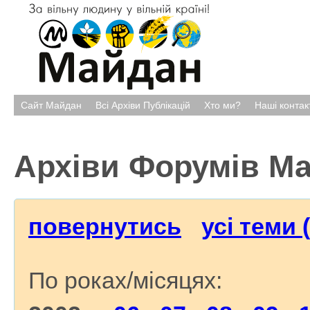
Сайт Майдан
Всі Архіви Публікацій
Хто ми?
Наші контак
Архіви Форумів М
повернутись
усі теми 
По роках/місяцях: