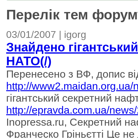
Перелік тем форуму
03/01/2007 | igorg
Знайдено гігантськи
НАТО(/)
Перенесено з ВФ, допис від
http://www2.maidan.org.ua/
гігантський секретний на
http://epravda.com.ua/news
Inopressa.ru, Секретний на
Франческо Гріньєтті Це не 