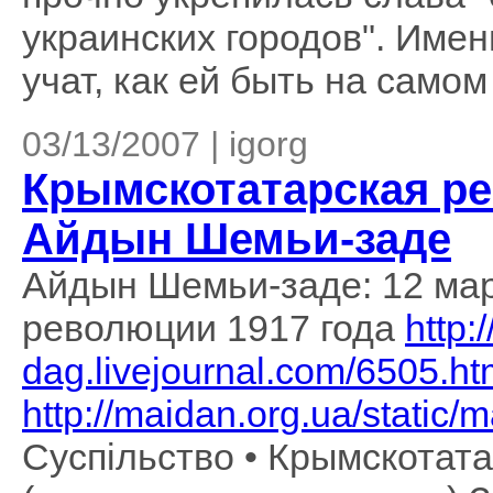
украинских городов". Име
учат, как ей быть на самом
03/13/2007 | igorg
Крымскотатарская ре
Айдын Шемьи-заде
Айдын Шемьи-заде: 12 мар
революции 1917 года
http:/
dag.livejournal.com/6505.ht
http://maidan.org.ua/static
Суспільство • Крымскотат