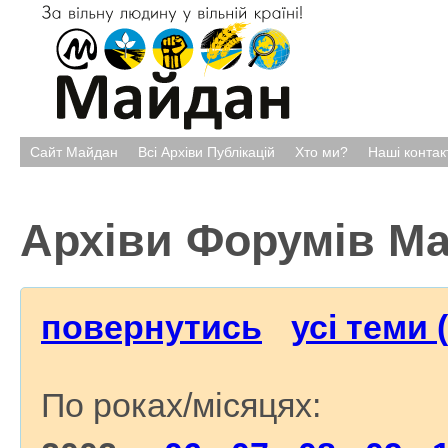
Сайт Майдан
Всі Архіви Публікацій
Хто ми?
Наші контак
Архіви Форумів М
повернутись
усі теми 
По роках/місяцях: