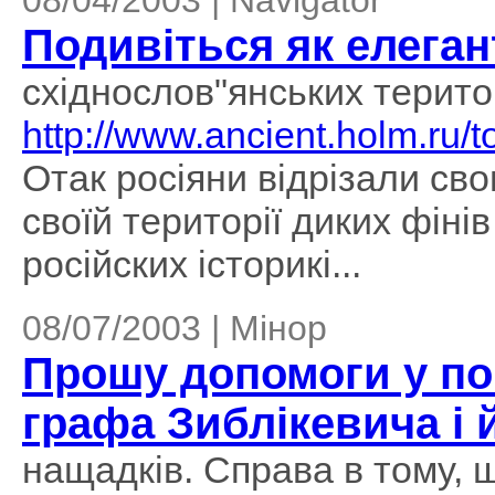
08/04/2003 | Navigator
Подивіться як елега
східнослов"янських територ
http://www.ancient.holm.ru/
Отак росіяни відрізали сво
своїй території диких фінів
російских історикі...
08/07/2003 | Мінор
Прошу допомоги у по
графа Зиблікевича і 
нащадків. Справа в тому, 