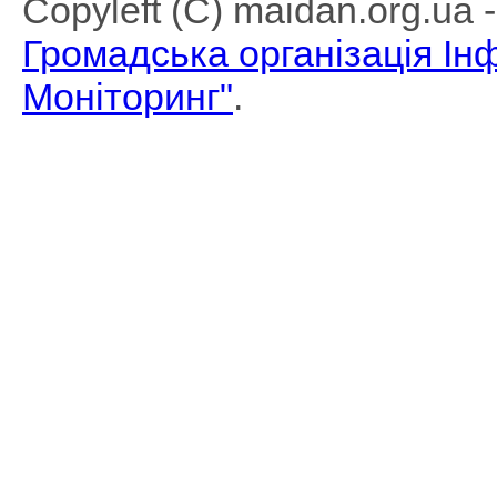
Copyleft (C) maidan.org.ua
Громадська організація І
Моніторинг"
.