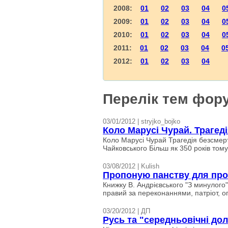
2008:
01
02
03
04
0
2009:
01
02
03
04
0
2010:
01
02
03
04
0
2011:
01
02
03
04
0
2012:
01
02
03
04
Перелік тем фору
03/01/2012 | stryjko_bojko
Коло Марусі Чурай. Трагеді
Коло Марусі Чурай Трагедія безсмер
Чайковського Більш як 350 років тому з
03/08/2012 | Kulish
Пропоную панству для про
Книжку В. Андрієвського "З минулого"
правий за переконаннями, патріот, оп
03/20/2012 | ДП
Русь та "середньовічні дол