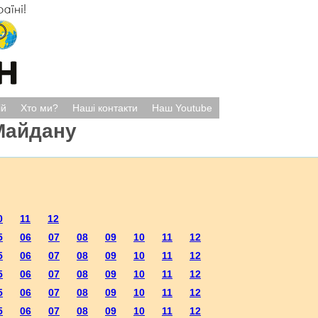
ій
Хто ми?
Наші контакти
Наш Youtube
Майдану
0
11
12
5
06
07
08
09
10
11
12
5
06
07
08
09
10
11
12
5
06
07
08
09
10
11
12
5
06
07
08
09
10
11
12
5
06
07
08
09
10
11
12