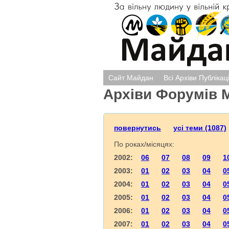
Сайт Майдан
Всі Архіви Публікац
Архіви Форумів 
повернутись
усі теми (1087)
По роках/місяцях:
2002:
06
07
08
09
1
2003:
01
02
03
04
0
2004:
01
02
03
04
0
2005:
01
02
03
04
0
2006:
01
02
03
04
0
2007:
01
02
03
04
0