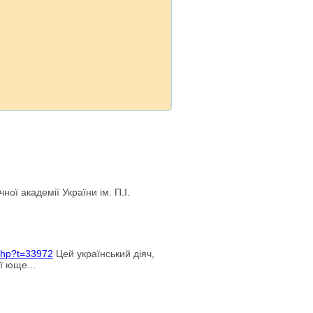
ї академії України ім. П.І.
.php?t=33972
Цей український діяч,
ї юще...