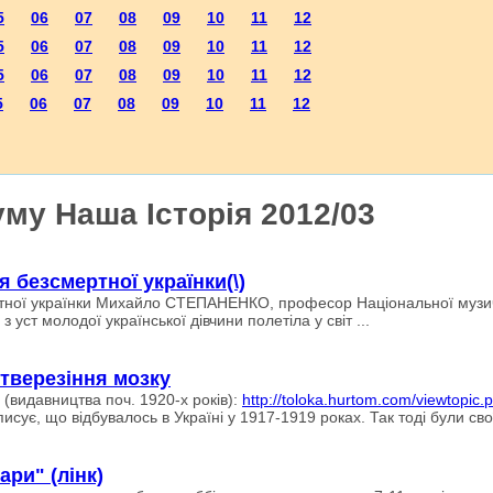
5
06
07
08
09
10
11
12
5
06
07
08
09
10
11
12
5
06
07
08
09
10
11
12
5
06
07
08
09
10
11
12
му Наша Історія 2012/03
я безсмертної українки(\)
тної українки Михайло СТЕПАНЕНКО, професор Національної музично
 уст молодої української дівчини полетіла у світ ...
тверезіння мозку
 (видавництва поч. 1920-х років):
http://toloka.hurtom.com/viewtopic
исує, що відбувалось в Україні у 1917-1919 роках. Так тоді були сво
ари" (лінк)