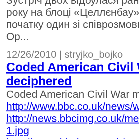
Зустріч двох відбулася ра
року на блоці «Целлєнбау»
початку один зі співрозмо
Ор...
12/26/2010 | stryjko_bojko
Coded American Civil 
deciphered
Coded American Civil War m
http://www.bbc.co.uk/news/
http://news.bbcimg.co.uk/
1.jpg