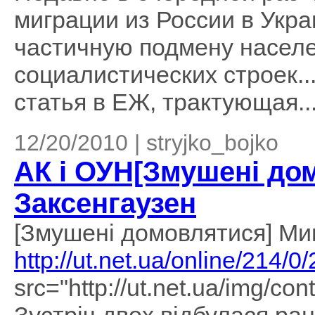
миграции из России в Укра
частичную подмену насел
социалистических строек..
статья в ЕЖ, трактующая..
12/20/2010 | stryjko_bojko
АК і ОУН[Змушені дом
Заксенгаузен
[Змушені домовлятися] М
http://ut.net.ua/online/214/0/
src="http://ut.net.ua/img/co