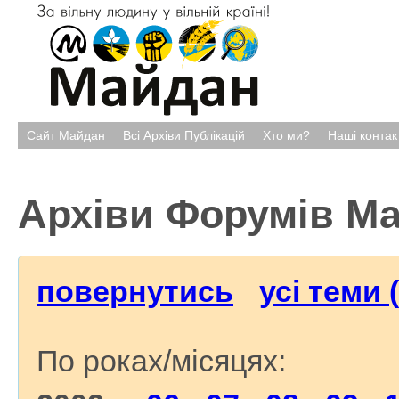
Сайт Майдан
Всі Архіви Публікацій
Хто ми?
Наші контак
Архіви Форумів М
повернутись
усі теми 
По роках/місяцях: