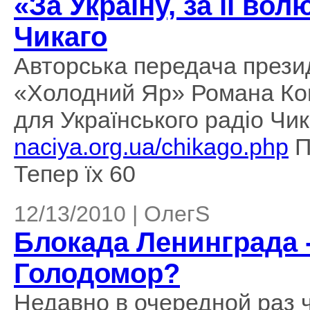
«За Україну, за її во
Чикаго
Авторська передача презид
«Холодний Яр» Романа Кова
для Українського радіо Чи
naciya.org.ua/chikago.php
П
Тепер їх 60
12/13/2010 | ОлегS
Блокада Ленинграда 
Голодомор?
Недавно в очередной раз 