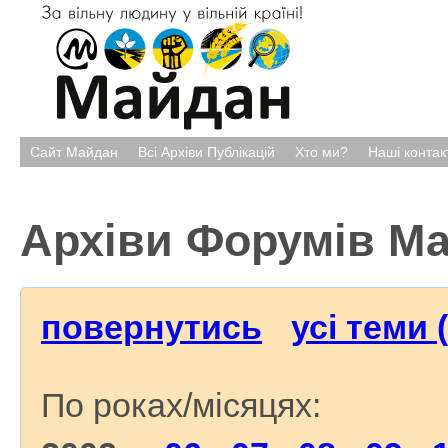
Сайт Майдан
Всі Архіви Публікацій
Хто ми?
Наші контак
Архіви Форумів М
повернутись
усі теми 
По роках/місяцях: