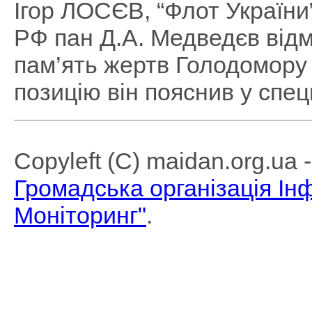
Ігор ЛОСЄВ, “Флот України”
РФ пан Д.А. Медведєв від
пам’ять жертв Голодомору 
позицію він пояснив у спец
Copyleft (C) maidan.org.ua
Громадська організація І
Моніторинг"
.