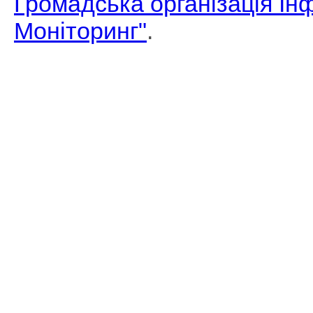
Громадська організація І
Моніторинг"
.