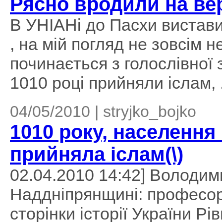
Рясно вродили на ве
В УНІАНі до Пасхи вистави
, на мій погляд не зовсім н
починається з голослівної 
1010 році прийняли іслам, .
04/05/2010 | stryjko_bojko
1010 року, населенн
прийняла іслам(\)
02.04.2010 14:42] Володим
Наддніпрянщині: професор
сторінки історії України Рі