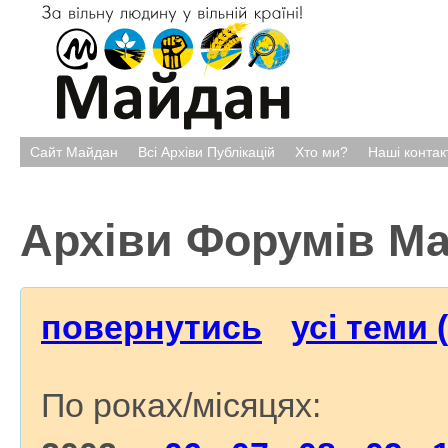
Сайт Майдан
Всі Архіви Публікацій
Хто ми?
Наші контак
Архіви Форумів М
повернутись
усі теми 
По роках/місяцях: