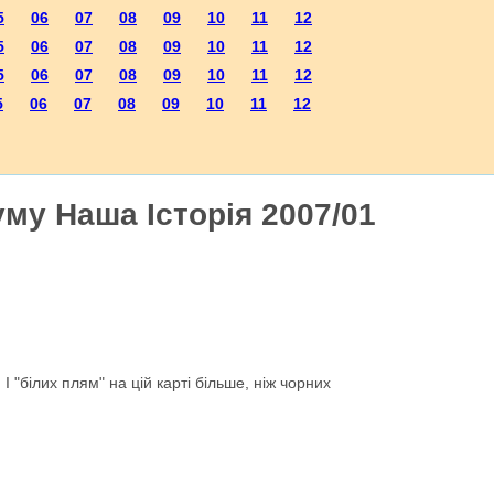
5
06
07
08
09
10
11
12
5
06
07
08
09
10
11
12
5
06
07
08
09
10
11
12
5
06
07
08
09
10
11
12
му Наша Історія 2007/01
 І "білих плям" на цій карті більше, ніж чорних