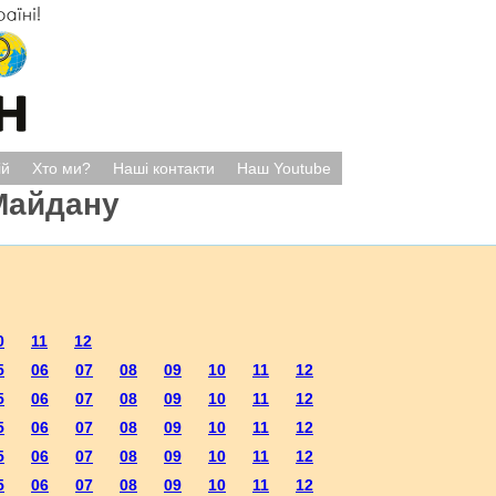
ій
Хто ми?
Наші контакти
Наш Youtube
Майдану
0
11
12
5
06
07
08
09
10
11
12
5
06
07
08
09
10
11
12
5
06
07
08
09
10
11
12
5
06
07
08
09
10
11
12
5
06
07
08
09
10
11
12