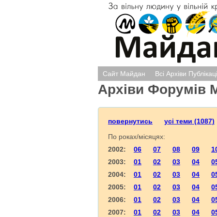
Сайт Майдан
Всі Архіви Публікац
Архіви Форумів 
повернутись
усі теми (1087)
По роках/місяцях:
2002:
06
07
08
09
1
2003:
01
02
03
04
0
2004:
01
02
03
04
0
2005:
01
02
03
04
0
2006:
01
02
03
04
0
2007:
01
02
03
04
0