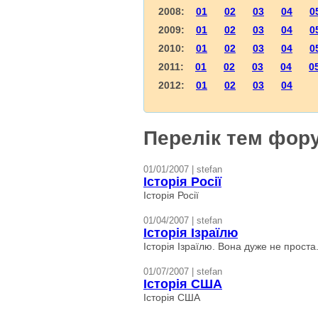
2008:
01
02
03
04
0
2009:
01
02
03
04
0
2010:
01
02
03
04
0
2011:
01
02
03
04
0
2012:
01
02
03
04
Перелік тем фору
01/01/2007 | stefan
Історія Росії
Історія Росії
01/04/2007 | stefan
Історія Ізраїлю
Історія Ізраїлю. Вона дуже не проста.
01/07/2007 | stefan
Історія США
Історія США