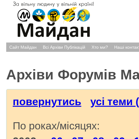
Сайт Майдан
Всі Архіви Публікацій
Хто ми?
Наші контак
Архіви Форумів М
повернутись
усі теми 
По роках/місяцях: