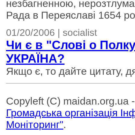
незбагненною, нерозтлумач
Рада в Переяславі 1654 рок
01/20/2006 | socialist
Чи є в "Слові о Полку
УКРАЇНА?
Якщо є, то дайте цитату, д
Copyleft (C) maidan.org.ua
Громадська організація І
Моніторинг"
.