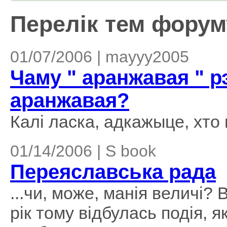
Перелік тем форуму
01/07/2006 | mayyy2005
Чаму " аранжавая " 
аранжавая?
Калi ласка, адкажыце, хто 
01/14/2006 | S book
Переяславська рада
...чи, може, манія величі? 
рік тому відбулась подія, 