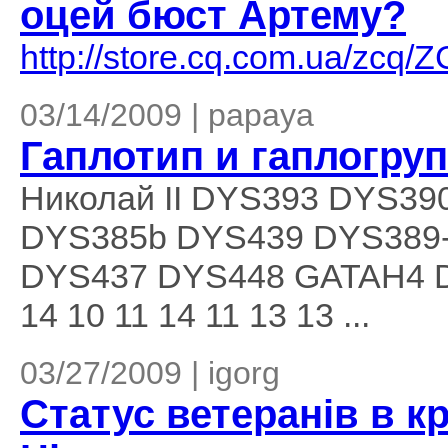
оцей бюст Артему?
http://store.cq.com.ua/zcq
03/14/2009 | papaya
Гаплотип и гаплогрупп
Николай II DYS393 DYS3
DYS385b DYS439 DYS389-
DYS437 DYS448 GATAH4 D
14 10 11 14 11 13 13 ...
03/27/2009 | igorg
Статус ветеранів в к