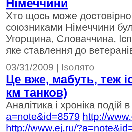
Німеччини
Хто щось може достовірно 
союзниками Німеччини були
Угорщина, Словаччина, Іспа
яке ставлення до ветерані
03/31/2009 | Isoлято
Це вже, мабуть, теж і
км танков)
Аналітика і хроніка подій 
a=note&id=8579
http://www
http://www.ej.ru/?a=note&i