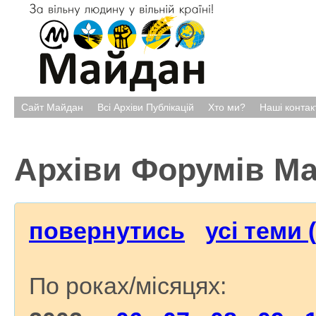
Сайт Майдан
Всі Архіви Публікацій
Хто ми?
Наші контак
Архіви Форумів М
повернутись
усі теми 
По роках/місяцях: