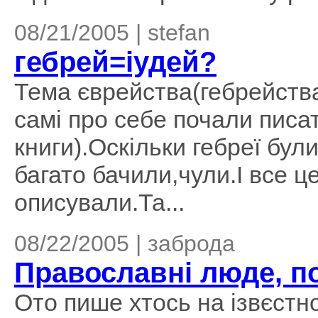
08/21/2005 | stefan
гебрей=іудей?
Тема єврейства(гебрейства
самі про себе почали писати
книги).Оскільки гебреї бул
багато бачили,чули.І все це
описували.Та...
08/22/2005 | заброда
Православні люде, по
Ото пише хтось на ізвєстн