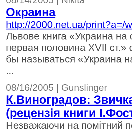
08/14/2005 | Nikita
Окраина
http://2000.net.ua/print?a=
Львове книга «Украина на
первая половина XVII ст.»
бы называться «Украина н
...
08/16/2005 | Gunslinger
К.Виноградов: Звичк
(рецензія книги І.Фост
Незважаючи на помітний по