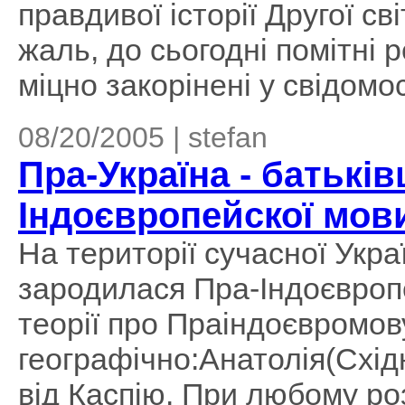
правдивої історії Другої св
жаль, до сьогодні помітні
міцно закорінені у свідомос
08/20/2005 | stefan
Пра-Україна - батькі
Індоєвропейскої мов
На території сучасної Укр
зародилася Пра-Індоєвропе
теорії про Праіндоєвромову
географічно:Анатолія(Східн
від Каспію. При любому роз