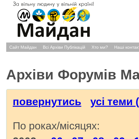
Сайт Майдан
Всі Архіви Публікацій
Хто ми?
Наші контак
Архіви Форумів М
повернутись
усі теми 
По роках/місяцях: