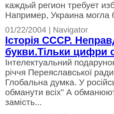
каждый регион требует из
Например, Украина могла 
01/22/2004 | Navigator
Історія СССР. Неправ
букви.Тільки цифри 
Інтелектуальний подарунок
річчя Переяславської рад
Глобальна думка. У російсь
обманути всіх" А обманюют
замість...