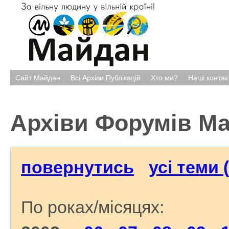
Сайт Майдан
Всі Архіви Публікацій
Хто ми?
Наші контак
Архіви Форумів М
повернутись
усі теми 
По роках/місяцях: