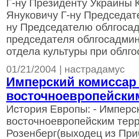
Г-ну Президенту Украины 
Януковичу Г-ну Председат
ну Председателю облгосад
председателя облгосадмин
отдела культуры при облго
01/21/2004 | настрадамус
Имперский комиссар 
восточноевропейски
История Европы: - Имперс
восточноевропейским тер
Розенберг(выходец из При