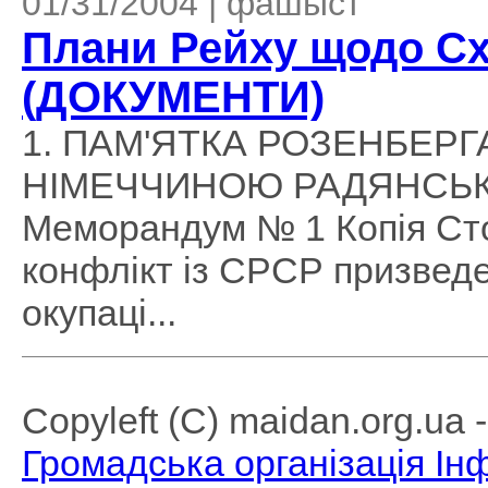
01/31/2004 | фашыст
Плани Рейху щодо С
(ДОКУМЕНТИ)
1. ПАМ'ЯТКА РОЗЕНБЕР
НІМЕЧЧИНОЮ РАДЯНСЬКОГ
Меморандум № 1 Копія Ст
конфлікт із СРСР призвед
окупаці...
Copyleft (C) maidan.org.ua
Громадська організація І