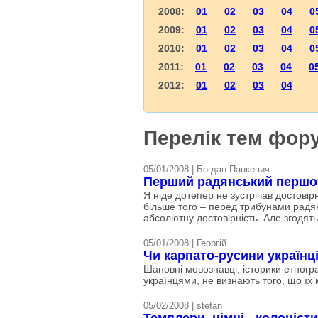
2008:
01
02
03
04
0
2009:
01
02
03
04
0
2010:
01
02
03
04
0
2011:
01
02
03
04
0
2012:
01
02
03
04
Перелік тем фору
05/01/2008 | Богдан Панкевич
Перший радянський першо
Я ніде дотепер не зустрічав достовір
більше того – перед трибунами радя
абсолютну достовірність. Але згодять
05/01/2008 | Георгій
Чи карпато-русини українц
Шановні мовознавці, історики eтног
українцями, нe визнають того, що їх м
05/02/2008 | stefan