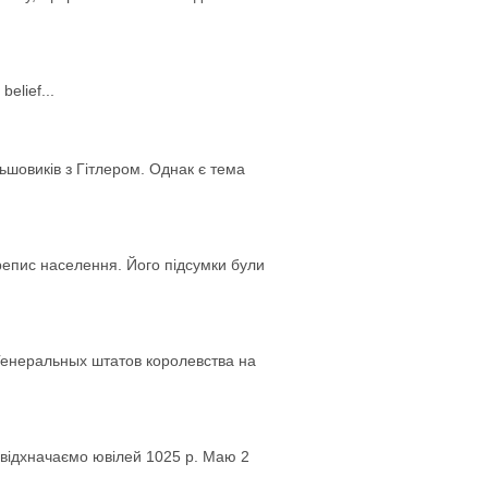
elief...
ьшовиків з Гітлером. Однак є тема
ерепис населення. Його підсумки були
енеральных штатов королевства на
у відхначаємо ювілей 1025 р. Маю 2