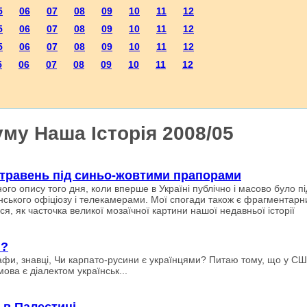
5
06
07
08
09
10
11
12
5
06
07
08
09
10
11
12
5
06
07
08
09
10
11
12
5
06
07
08
09
10
11
12
му Наша Історія 2008/05
травень під синьо-жовтими прапорами
ного опису того дня, коли вперше в Україні публічно і масово було п
нського офіціозу і телекамерами. Мої спогади також є фрагментарн
ся, як часточка великої мозаїчної картини нашої недавньої історії
і?
рафи, знавці, Чи карпато-русини є українцями? Питаю тому, що у C
ова є діалeктом українськ...