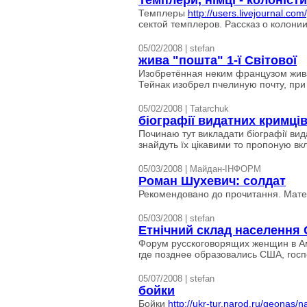
Темплери, німці - колоністи
Темплеры
http://users.livejournal.co
сектой темплеров. Рассказ о колонии
05/02/2008 | stefan
жива "пошта" 1-ї Світової
Изобретённая неким французом живая
Тейнак изобрел пчелиную почту, при
05/02/2008 | Tatarchuk
біографії видатних кримці
Починаю тут викладати біографії вида
знайдуть їх цікавими то пропоную вкл
05/03/2008 | Майдан-ІНФОРМ
Роман Шухевич: солдат
Рекомендовано до прочитання. Мате
05/03/2008 | stefan
Етнічний склад населення
Форум русскоговорящих женщин в А
где позднее образовались США, госп
05/07/2008 | stefan
бойки
Бойки
http://ukr-tur.narod.ru/geonas/