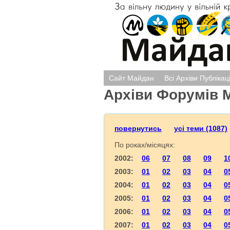
Сайт Майдан
Всі Архіви Публікац
Архіви Форумів 
повернутись
усі теми (1087)
По роках/місяцях:
2002:
06
07
08
09
1
2003:
01
02
03
04
0
2004:
01
02
03
04
0
2005:
01
02
03
04
0
2006:
01
02
03
04
0
2007:
01
02
03
04
0