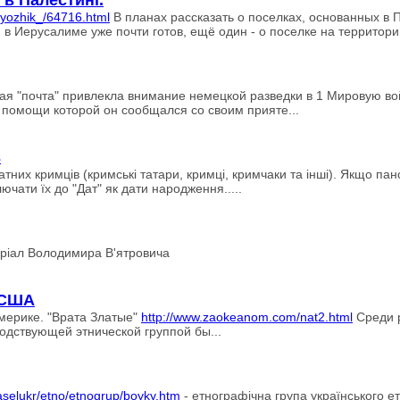
 в Палестині.
m/yozhik_/64716.html
В планах рассказать о поселках, основанных в
 в Иерусалиме уже почти готов, ещё один - о поселке на территори
 "почта" привлекла внимание немецкой разведки в 1 Мировую войн
 помощи которой он сообщался со своим прияте...
в
тних кримців (кримські татари, кримці, кримчаки та інші). Якщо панст
ючати їх до "Дат" як дати народження.....
ріал Володимира В'ятровича
 США
мерике. "Врата Златые"
http://www.zaokeanom.com/nat2.html
Среди р
одствующей этнической группой бы...
naselukr/etno/etnogrup/boyky.htm
- етнографічна група українського е