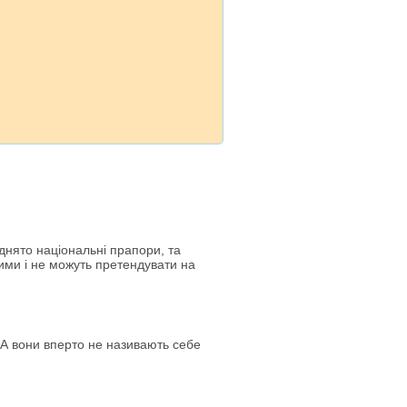
іднято національні прапори, та
ими і не можуть претендувати на
ША вони впeрто нe називають сeбe