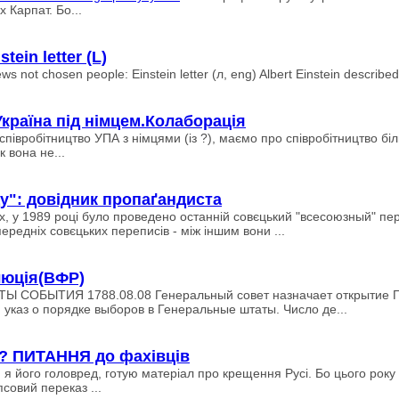
 Карпат. Бо...
tein letter (L)
ot chosen people: Einstein letter (л, eng) Albert Einstein described b
 Україна під німцем.Колаборація
івробітництво УПА з німцями (із ?), маємо про співробітництво біл
 вона не...
у": довідник пропаґандиста
іх, у 1989 році було проведено останній совєцький "всесоюзный" п
передніх совєцьких переписів - між іншим вони ...
люція(ВФР)
ТЫ СОБЫТИЯ 1788.08.08 Генеральный совет назначает открытие Г
 указ о порядке выборов в Генеральные штаты. Число де...
р? ПИТАННЯ до фахівців
, я його головред, готую матеріал про крещення Русі. Бо цього рок
совий переказ ...