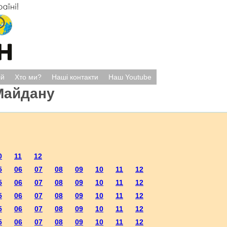
ій
Хто ми?
Наші контакти
Наш Youtube
Майдану
0
11
12
5
06
07
08
09
10
11
12
5
06
07
08
09
10
11
12
5
06
07
08
09
10
11
12
5
06
07
08
09
10
11
12
5
06
07
08
09
10
11
12