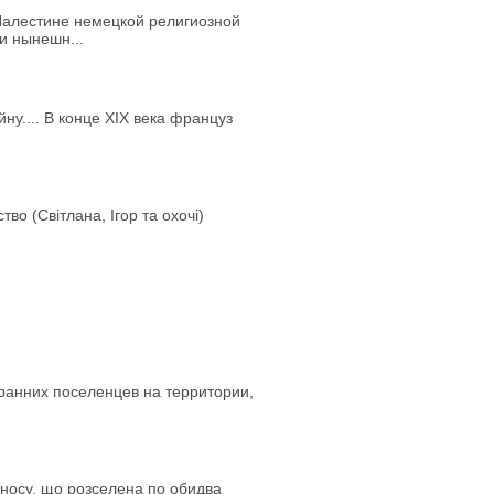
 Палестине немецкой религиозной
и нынешн...
у.... В конце XIX века француз
во (Світлана, Ігор та охочі)
анних поселенцев на территории,
тносу, що розселена по обидва