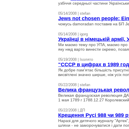
узбіччя середньої частини Українських
05/14/2008 | stefan
Jews not chosen people: Eins
чомусь damoradan поставив на БП Jews n
05/14/2008 | igorg
Українці в німецькій армії,
Ми маємо тему про УПА, маємо про сп
яку нмд варто винести окремо, позаяк
05/19/2008 | Isoлято
"СССР в цифрах в 1989 год
Як добре пам'ятає більшість присутн
висвітлені значно ширше, ніж усіх по
05/22/2008 | stefan
Велика французькая рево
Великая французская революция ДА
1 мая 1789 г 1788.12.27 Королевский
05/22/2008 | ДП
Крещення Русі 988 чи 989 
Наразі для дитячого журналу "Артек"
шляхи - не заморочуватися і дати поп