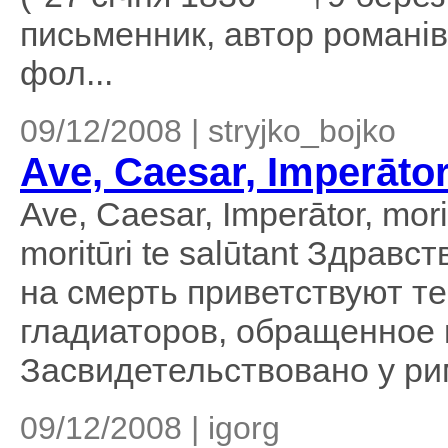
письменник, автор романів 
фол...
09/12/2008 | stryjko_bojko
Ave, Caesar, Imperātor,
Ave, Caesar, Imperātor, morit
moritūri te salūtant Здрав
на смерть приветствуют т
гладиаторов, обращенное 
Засвидетельствовано у рим
09/12/2008 | igorg