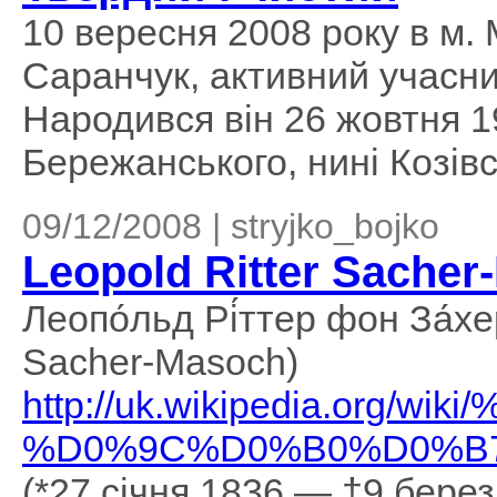
10 вересня 2008 року в м.
Саранчук, активний учасни
Народився він 26 жовтня 1
Бережанського, нині Козівс
09/12/2008 | stryjko_bojko
Leopold Ritter Sache
Леопо́льд Рі́ттер фон За́хер
Sacher-Masoch)
http://uk.wikipedia.or
%D0%9C%D0%B0%D0%B
(*27 січня 1836 — †9 бере