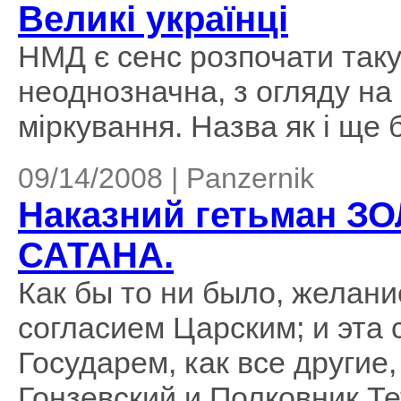
Великі українці
НМД є сенс розпочати таку
неоднозначна, з огляду на 
міркування. Назва як і ще б
09/14/2008 | Panzernik
Наказний гетьман ЗО
САТАНА.
Как бы то ни было, желан
согласием Царским; и эта 
Государем, как все другие
Гонзевский и Полковник Те