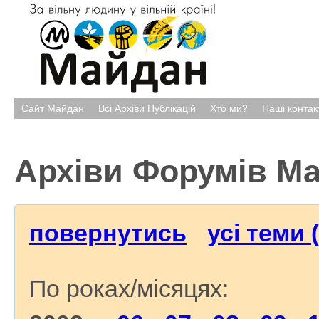
Сайт Майдан
Всі Архіви Публікацій
Хто ми?
Наші контак
Архіви Форумів М
повернутись
усі теми 
По роках/місяцях: