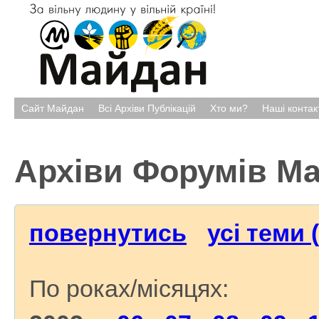
Сайт Майдан
Всі Архіви Публікацій
Хто ми?
Наші контак
Архіви Форумів М
повернутись
усі теми 
По роках/місяцях: