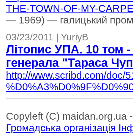
THE-TOWN-OF-MY-CARPE
— 1969) — галицький пром
03/23/2011 | YuriyB
Літопис УПА. 10 том 
генерала "Тараса Чупр
http://www.scribd.co
%D0%A3%D0%9F%D0%90
Copyleft (C) maidan.org.ua
Громадська організація І