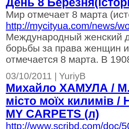
День 8 Березня(історія
Мир отмечает 8 марта (ист
http://mycityua.com/news/w
Международный женский д
борьбы за права женщин 
отмечается 8 марта. В 1908
03/10/2011 | YuriyB
Михайло ХАМУЛА / M
місто моїх килимів 
MY CARPETS (л)
http://www.scribd.com/do