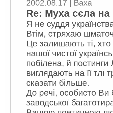
2002.08.17 | Ваха
Re: Муха сєла на 
Я не суддя українства
Втім, стряхаю шматоч
Це залишають ті, хто
нашої чистої українсь
побілена, й постинги
виглядають на її тлі 
сказати більше.
До речі, особисто Ви 
заводської багатотир
Вашою поетичною лю