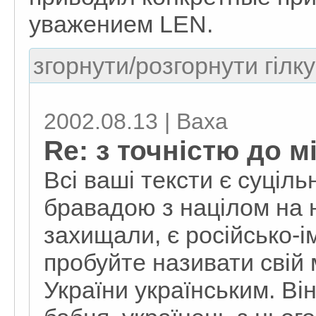
уважением LEN.
згорнути/розгорнути гілку
2002.08.13 | Ваха
Re: з точністю до м
Всі ваші тексти є суціл
бравадою з націлом на н
захищали, є російсько-і
пробуйте називати свій 
України українським. Ві