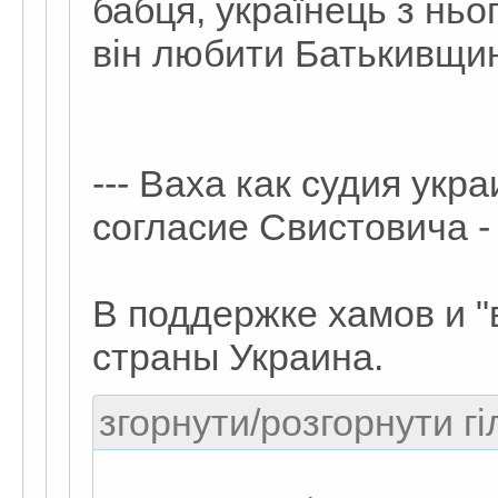
бабця, українець з ньог
він любити Батькивщину
--- Ваха как судия укр
согласие Свистовича - 
В поддержке хамов и "
страны Украина.
згорнути/розгорнути гі