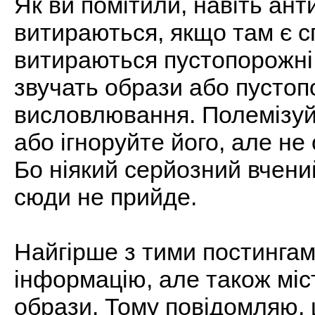
Як ви помітили, навіть ант
витираються, якщо там є с
витираються пустопорожні 
звучать образи або пустоп
висловлювання. Полемізуй
або ігноруйте його, але н
Бо ніякий серйозний вчени
сюди не прийде.
Найгірше з тими постингами
інформацію, але також міст
образи. Тому повідомляю, 