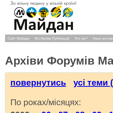
Сайт Майдан
Всі Архіви Публікацій
Хто ми?
Наші контак
Архіви Форумів М
повернутись
усі теми 
По роках/місяцях: