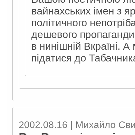
вайнахських імен з я
політичного непотріб
дешевого пропаганди
в нинішній Вкраїні. 
підатися до Табачника
2002.08.16 | Михайло Св