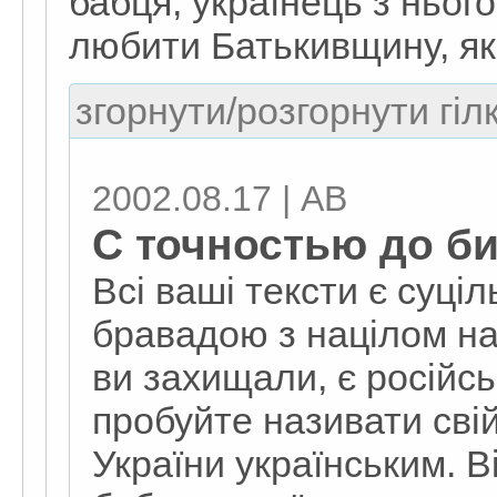
бабця, українець з нього 
любити Батькивщину, як 
згорнути/розгорнути гіл
2002.08.17 | АВ
С точностью до бит
Всі ваші тексти є суці
бравадою з націлом на 
ви захищали, є російсь
пробуйте називати сві
України українським. В