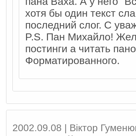
пана Ваха. А у него "Вс
хотя бы один текст сл
последний слог. С ува
P.S. Пан Михайло! Же
постинги а читать пан
Форматированного.
2002.09.08 | Віктор Гуменю