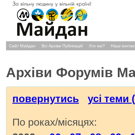
Сайт Майдан
Всі Архіви Публікацій
Хто ми?
Наші контак
Архіви Форумів М
повернутись
усі теми 
По роках/місяцях: