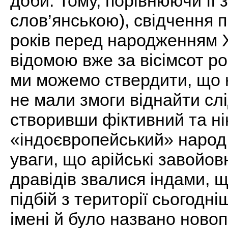
доби. Тому, порівнюючи її
слов’янською), свідчення п
років перед народженням Х
відомою вже за вісімсот р
ми можемо ствердити, що н
не мали змоги віднайти слі
створивши фіктивний та ні
«індоєвропейський» народ,
уваги, що арійські завойо
дравідів звалися індами, 
підбій з території сьогодні
імені й було названо новоп