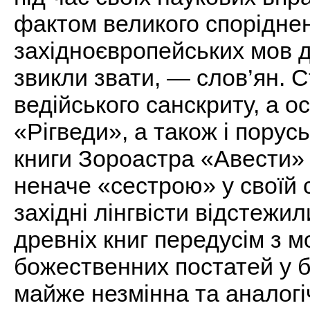
фактом великого спорідненн
західноєвропейських мов до
звикли звати, — слов’ян. 
ведійського санскриту, а о
«Рігведи», а також і порус
книги Зороастра «Авести» (
неначе «сестрою» у своїй с
західні лінгвісти відстежи
древніх книг передусім з м
божественних постатей у бр
майже незмінна та аналогі