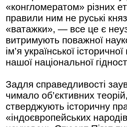
«конгломератом» різних ет
правили ним не руські княз
«ватажки», — все це є неу
витримують поважної науко
ім’я української історичн
нашої національної гідност
Задля справедливості заув
чимало об’єктивних теорій,
стверджують історичну пра
«індоєвропейських народів»