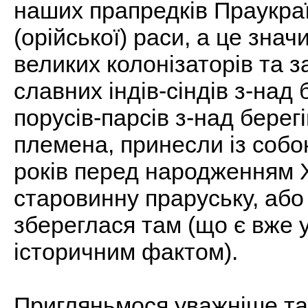
наших прапредків Праукраї
(орійської) раси, а це знач
великих колонізаторів та за
славних індів-сіндів з-над
порусів-парсів з-над берег
племена, принесли із собо
років перед народженням Х
старовинну праруську, або 
збереглася там (що є вже
історичним фактом).
Пригляньмося уважніше та 