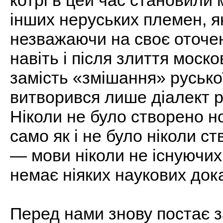
котрі в цей час становили
інших неруських племен, я
незважаючи на своє оточен
навіть і після злиття моск
замість «змішання» русько
витворився лише діалект ру
Ніколи не було створено но
само як і не було ніколи с
— мови ніколи не існуючих
немає ніяких наукових дока
Перед нами знову постає з