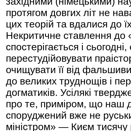
західними (німецькими) на
протягом довгих літ не на
цих теорій та вдалися до ї
Некритичне ставлення до «
спостерігається і сьогодні
перестудійовувати праісто
очищувати її від фальшиви
до великих труднощів і пер
догматиків. Усілякі твердж
про те, приміром, що наш д
споруджений вже не руськ
міністром» — Києм тисячу р