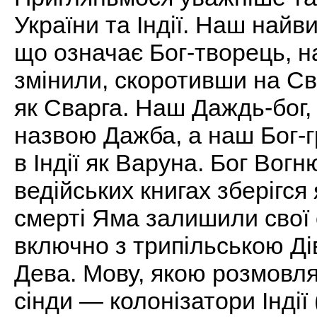
України та Індії. Наш найв
що означає Бог-творець, н
змінили, скоротивши на Сва
як Сварга. Наш Даждь-бог, ч
назвою Дажба, а наш Бог-
в Індії як Варуна. Бог Вог
ведійських книгах зберігся як
смерті Яма залишили свої 
включно з трипільською Дів
Дева. Мову, якою розмовля
сінди — колонізатори Індії