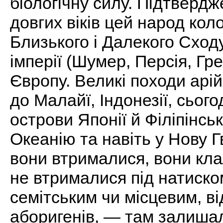
біологічну силу. Підтвердж
довгих віків цей народ кол
Близького і Далекого Сходу
імперії (Шумер, Персія, Гре
Європу. Великі походи арій
до Малайї, Індонезії, сьог
острови Японії й Філіпінсь
Океанію та навіть у Нову Г
вони втрималися, вони кла
не втрималися під натиско
семітським чи місцевим, 
аборигенів, — там залишал