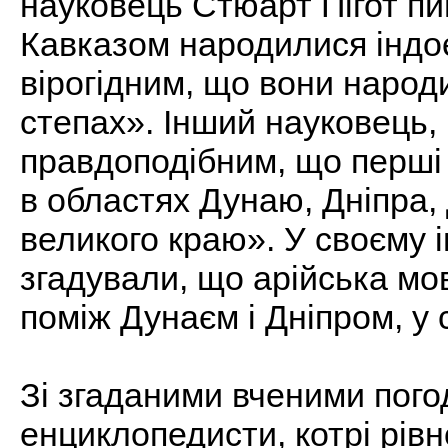
науковець Стюарт Пігот пи
Кавказом народилися індо
вірогідним, що вони народ
степах». Інший науковець, 
правдоподібним, що перші а
в областях Дунаю, Дніпра, 
великого краю». У своєму 
згадували, що арійська мов
поміж Дунаєм і Дніпром, у 
Зі згаданими вченими пого
енциклопедисти, котрі рів