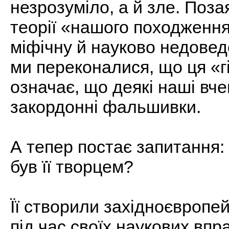
незрозуміло, а й зле. Поза
теорії «нашого походження
міфічну й науково недовед
ми переконалися, що ця «г
означає, що деякі наші вч
закордонні фальшивки.
А тепер постає запитання: 
був її творцем?
Її створили західноєвропейс
під час своїх наукових впр