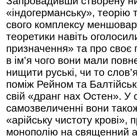
Запровадивши створену ни
«індогерманську», теорію 
свого комплексу меншоварт
теоретики навіть оголосил
призначення» та про своє п
в ім’я чого вони мали повне
нищити руські, чи то слов
поміж Рейном та Балтійсь
свій «дранг нах Остен». У
самозвеличенні вони тако
«арійську чистоту крові»,
монополію на священний а