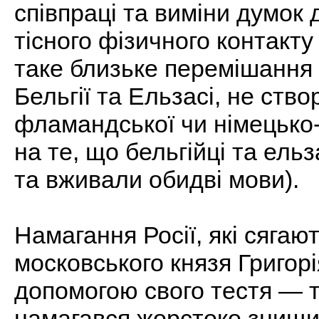
співпраці та виміни думок 
тісного фізичного контакту 
таке близьке перемішання р
Бельгії та Ельзасі, не ств
фламандської чи німецько
на те, що бельгійці та ельз
та вживали обидві мови).
Намагання Росії, які сягаю
московського князя Григор
допомогою свого тестя — 
намагався жорстоко знищит