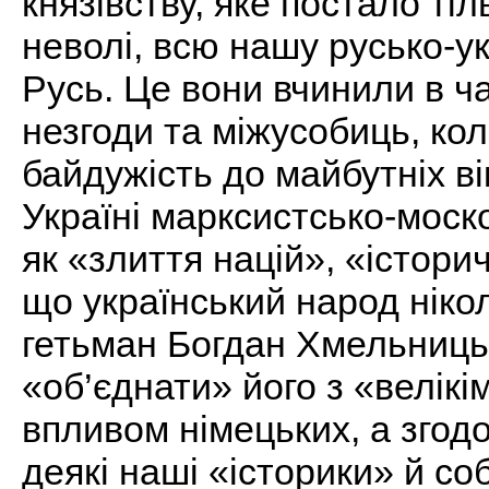
князівству, яке постало тіль
неволі, всю нашу русько-ук
Русь. Це вони вчинили в ча
незгоди та міжусобиць, кол
байдужість до майбутніх ві
Україні марксистсько-моск
як «злиття націй», «істори
що український народ нікол
гетьман Богдан Хмельниць
«об’єднати» його з «велікі
впливом німецьких, а згод
деякі наші «історики» й со