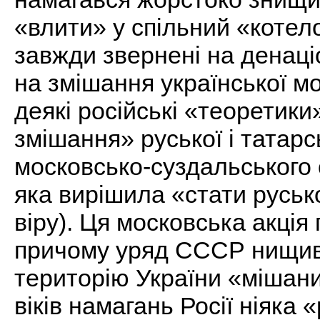
«влити» у спільний «котело
завжди звернені на денаці
на змішання української м
деякі російські «теоретики
змішання» руської і татарс
московсько-суздальського 
яка вирішила «стати русь
віру). Ця московська акці
причому уряд СССР нищив
територію України «мішан
віків намагань Росії ніяка