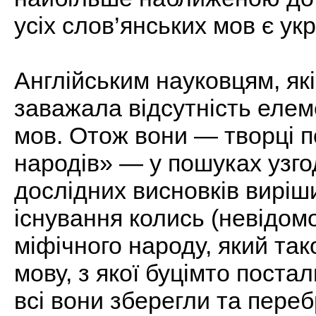
усіх слов’янських мов є укр
Англійським науковцям, як
заважала відсутність елем
мов. Отож вони — творці п
народів» — у пошуках узго
дослідних висновків виріш
існування колись (невідом
міфічного народу, який та
мову, з якої буцімто поста
всі вони зберегли та пере