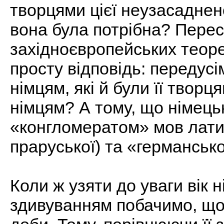
творцями цієї неузасаднено
вона була потрібна? Пере
західноєвропейських теоре
просту відповідь: передусі
німцям, які й були її твор
німцям? А тому, що німець
«конгломератом» мов латин
праруської) та «германсько
Коли ж узяти до уваги вік н
здивуванням побачимо, що в