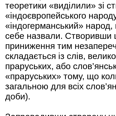
теоретики «виділили» зі с
«індоєвропейського народу
«індогерманський» народ,
себе назвали. Створивши ц
приниження тим незапереч
складається із слів, велик
праруських, або слов’янсь
«праруських» тому, що кол
загальною для всіх слов’ян
доби).