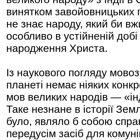
винятком завойовницьких п
не знає народу, який би в
особливо в устійненій доб
народження Христа.
Із наукового погляду мовоз
планеті немає ніяких конк
мов великих народів — «ін
Таке незнане в історії Зем
було, являло б собою спр
передусім засіб для комун