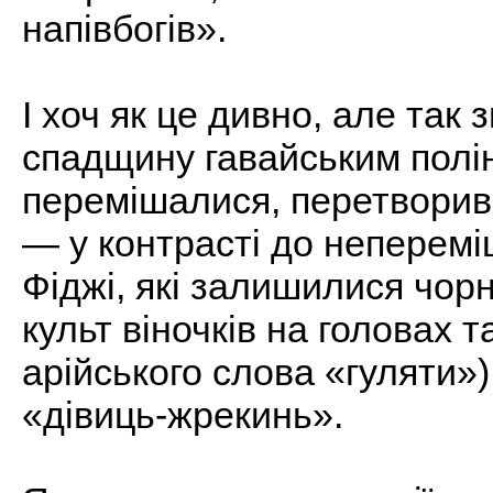
напівбогів».
І хоч як це дивно, але так з
спадщину гавайським полін
перемішалися, перетворивш
— у контрасті до непереміш
Фіджі, які залишилися чор
культ віночків на головах 
арійського слова «гуляти»
«дівиць-жрекинь».