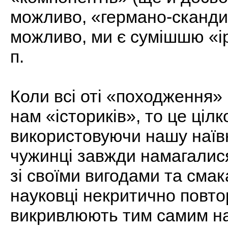
можливо, «германо-скандин
можливо, ми є сумішшю «ір
п.
Коли всі оті «походження»
нам «істориків», то це цілк
використовуючи нашу наївн
чужинці завжди намагалися
зі своїми вигодами та смак
науковці некритично повто
викривлюють тим самим наш