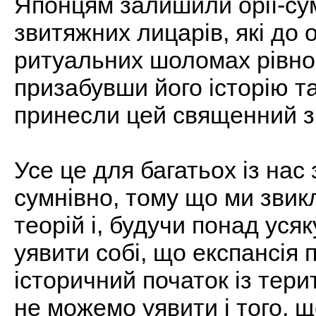
Японцям залишили орії-су
звитяжних лицарів, які до 
ритуальних шоломах рівно 
призабувши його історію та
принесли цей священний зн
Усе це для багатьох із нас
сумнівно, тому що ми звик
теорій і, будучи понад ус
уявити собі, що експансія 
історичний початок із тери
не можемо уявити і того, 