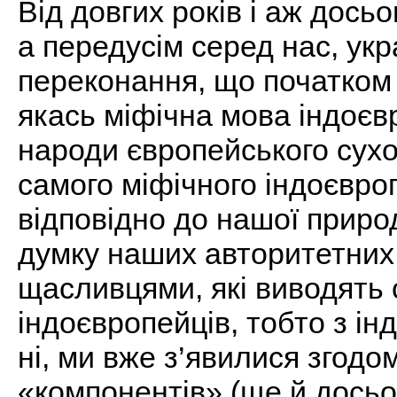
Від довгих років і аж дось
а передусім серед нас, укр
переконання, що початком
якась міфічна мова індоєв
народи європейського сухо
самого міфічного індоєвро
відповідно до нашої природ
думку наших авторитетних з
щасливцями, які виводять 
індоєвропейців, тобто з інд
ні, ми вже з’явилися згодо
«компонентів» (ще й досьо