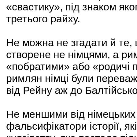
«свастику», під знаком яко
третього райху.
Не можна не згадати й те,
створене не німцями, а рим
«побратими» або «родичі по
римлян німці були перева
від Рейну аж до Балтійсько
Не меншими від німецьких 
фальсифікатори історії, я