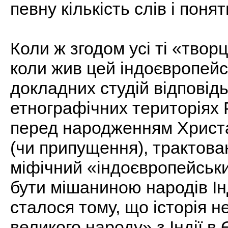
певну кількість слів і понят
Коли ж згодом усі ті «творц
коли жив цей індоєвропейс
докладних студій відповідь
етнографічних територіях 
перед народженням Христа»
(чи припущення), трактова
міфічний «індоєвропейськи
бути мішаниною народів Інд
сталося тому, що історія н
великого народу» з Індії в 