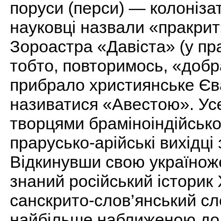
поруси (перси) — колоніза
науковці назвали «пракрит
Зороастра «Давіста» (у пр
тобто, повторимось, «добра
прибрало християнське Єва
називатися «Авестою». Усе
творцями браміноіндійсько
прарусько-арійські вихідці
Відкинувши свою україноже
знаний російський історик
санскрито-слов’янський сл
найбільше наближеною до 