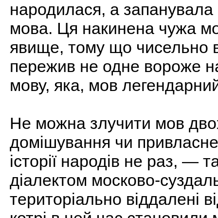
народилася, а запанувала
мова. Ця накинена чужа м
явище, тому що чисельно 
пережив не одне вороже н
мову, яка, мов легендарни
Не можна злучити мов дво
домішування чи привласнен
історії народів не раз, — т
діалектом москово-суздальц
територіально віддалені ві