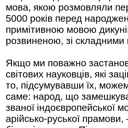
мова, якою розмовляли пе
5000 років перед народжен
примітивною мовою дикуні
розвиненою, зі складними
Якщо ми поважно застано
світових науковців, які зац
то, підсумувавши їх, може
саме: народ, що замешкува
званої індоєвропейської м
арійсько-руської прамови,