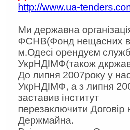
http://www.ua-tenders.com
Ми державна організац
ФСНВ(Фонд нещасних ви
м.Одесі орендуєм служб
УкрНДІМФ(також дкржав
До липня 2007року у нас
УкрНДІМФ, а з липня 20
заставив інститут
перезаключити Договір
Держмайна.