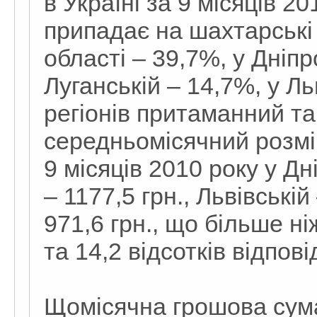
в Україні за 9 місяців 20
припадає на шахтарські 
області – 39,7%, у Дніпр
Луганській – 14,7%, у Ль
регіонів притаманний т
середньомісячний розмір
9 місяців 2010 року у Дн
– 1177,5 грн., Львівській
971,6 грн., що більше ні
та 14,2 відсотків відпові
Щомісячна грошова сума 