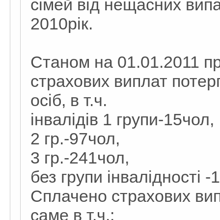
сімей від нещасних випа
2010рік.
Станом на 01.01.2011 п
страхових виплат потерп
осіб, в т.ч.
інвалідів 1 групи-15чол,
2 гр.-97чол,
3 гр.-241чол,
без групи інвалідності -
Сплачено страхових випла
саме в т.ч.: