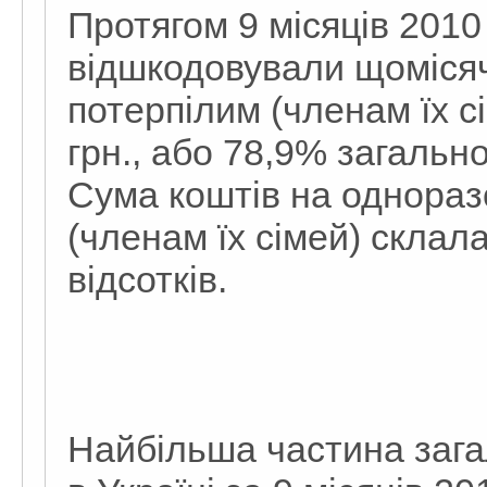
Протягом 9 місяців 201
відшкодовували щомісяч
потерпілим (членам їх с
грн., або 78,9% загальн
Сума коштів на однораз
(членам їх сімей) склала
відсотків.
Найбільша частина зага