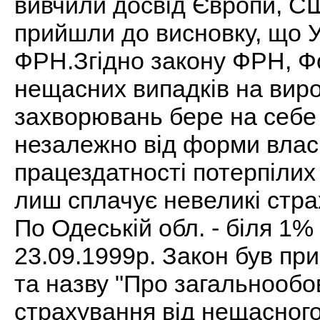
вивчили досвід Європи, США
прийшли до висновку, що У
ФРН.Згідно закону ФРН, Фо
нещасних випадків на вир
захворювань бере на себе 
незалежно від форми власн
працездатності потерпілих
лиш сплачує невеликі стра
По Одеській обл. - біля 1%
23.09.1999р. Закон був пр
та назву "Про загальнообо
страхування від нещасного