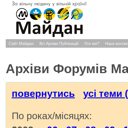
Сайт Майдан
Всі Архіви Публікацій
Хто ми?
Наші контак
Архіви Форумів М
повернутись
усі теми 
По роках/місяцях: