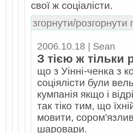
свої ж соціалісти.
згорнути/розгорнути г
2006.10.18 | Sean
З тією ж тільки
що з Уінні-ченка з к
соціялісти були вель
кумпанія якщо і відр
так тіко тим, що їхн
мовити, сором'язлив
шаровари.