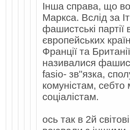
Інша справа, що в
Маркса. Вслід за І
фашистські партії 
європейських країна
Франції та Британі
називалися фашист
fasio- зв"язка, спо
комуністам, себто
соціалістам.
ось так в 2й світов