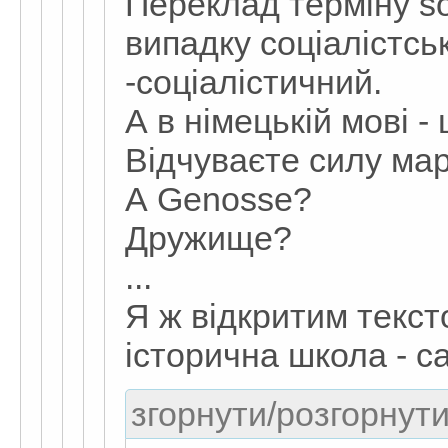
Переклад терміну soz
випадку соціалістсь
-соціалістичний.
А в німецькій мові -
Відчуваєте силу мар
А Genosse?
Дружище?
...
Я ж відкритим текст
історична школа - с
згорнути/розгорнути