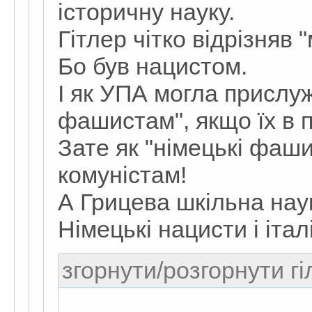
історичну науку.
Гітлер чітко відрізняв 
Бо був нацистом.
І як УПА могла прислу
фашистам", якщо їх в 
Зате як "німецькі фаш
комуністам!
А Грицева шкільна нау
Німецькі нацисти і італ
згорнути/розгорнути гі