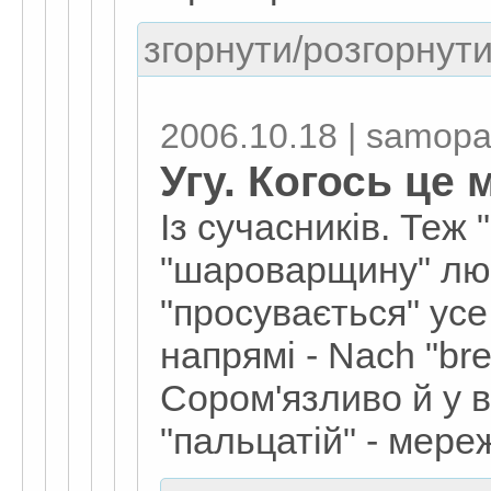
згорнути/розгорнути
2006.10.18 | samopa
Угу. Когось це 
Із сучасників. Теж 
"шароварщину" люб
"просувається" усе
напрямі - Nach "bre
Сором'язливо й у 
"пальцатій" - мереж