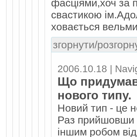
фасціями,хоч за
свастикою ім.Адо
ховається вельм
згорнути/розгорну
2006.10.18 | Navi
Що придумав 
нового типу.
Новий тип - це 
Раз прийшовши д
іншим робом від