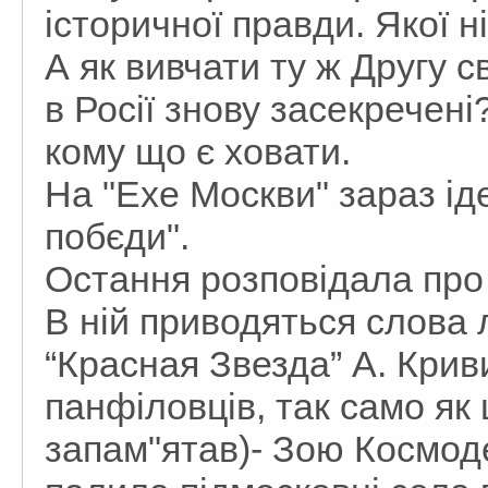
історичної правди. Якої ні
А як вивчати ту ж Другу св
в Росії знову засекречені
кому що є ховати.
На "Ехе Москви" зараз ід
побєди".
Остання розповідала про 
В ній приводяться слова 
“Красная Звезда” А. Крив
панфіловців, так само як 
запам"ятав)- Зою Космодем