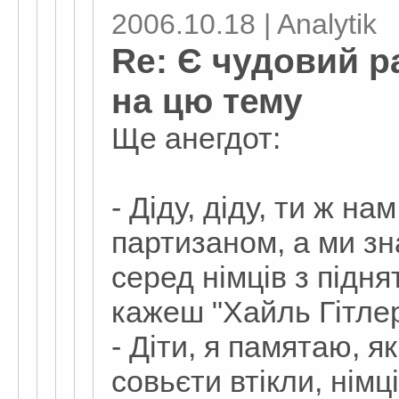
2006.10.18 | Analytik
Re: Є чудовий р
на цю тему
Ще анегдот:
- Діду, діду, ти ж на
партизаном, а ми зн
серед німців з підн
кажеш "Хайль Гітлер
- Діти, я памятаю, я
совьєти втікли, нім