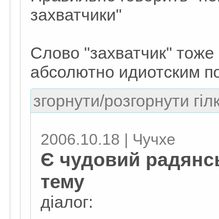
захватчики"
Слово "захватчик" тоже
абсолютно идиотским по
згорнути/розгорнути гіл
2006.10.18 | Чучхе
Є чудовий радянс
тему
діалог: