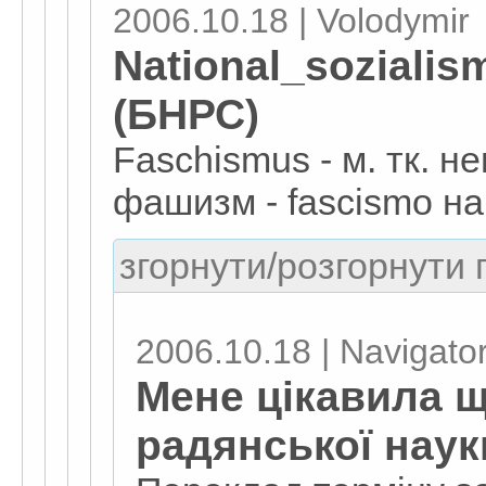
2006.10.18 | Volodymir
National_sozialis
(БНРС)
Faschismus - м. тк. н
фашизм - fascismo на
згорнути/розгорнути г
2006.10.18 | Navigato
Мене цікавила щ
радянської наук