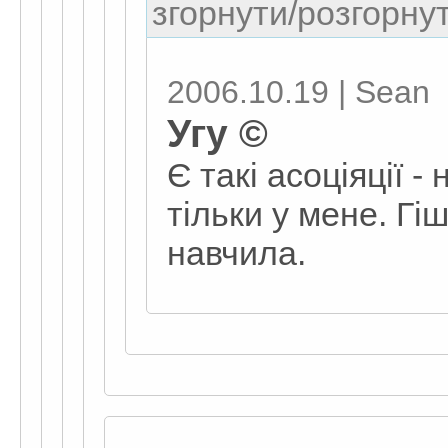
згорнути/розгорнут
2006.10.19 | Sean
Угу ©
Є такі асоціяції - 
тільки у мене. Гі
навчила.