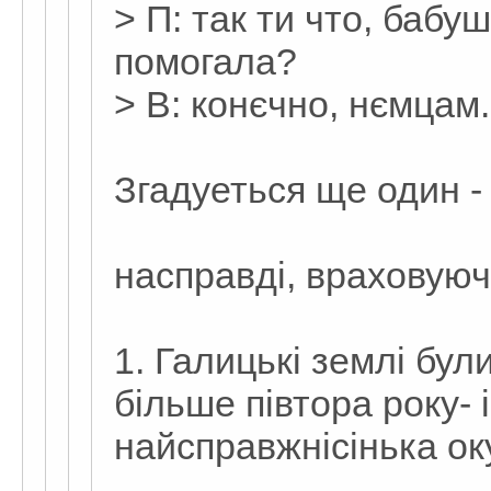
> П: так ти что, бабу
помогала?
> В: конєчно, нємцам.
Згадуеться ще один -
насправді, враховуюч
1. Галицькі землі бул
більше півтора року- і
найсправжнісінька ок