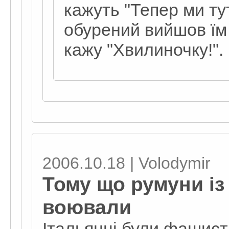
кажуть "Тепер ми тут
обурений вийшов їм н
кажу "Хвилиночку!".
2006.10.18 | Volodymir
Тому що румуни із
воювали
Італьянці були фашист