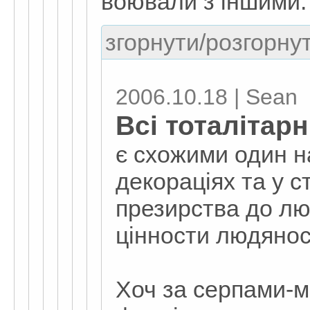
воювали з іншими.
згорнути/розгорнут
2006.10.18 | Sean
Всі тоталітар
є схожими один н
декораціях та у с
презирства до лю
цінности людянос
Хоч за серпами-м