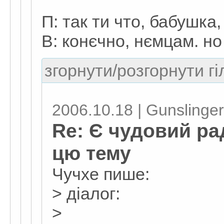
П: так ти что, бабушка
В: конєчно, нємцам. но
згорнути/розгорнути гі
2006.10.18 | Gunslinger
Re: Є чудовий ра
цю тему
Чучхе пише:
> діалог:
>