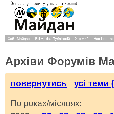
Сайт Майдан
Всі Архіви Публікацій
Хто ми?
Наші контак
Архіви Форумів М
повернутись
усі теми 
По роках/місяцях: