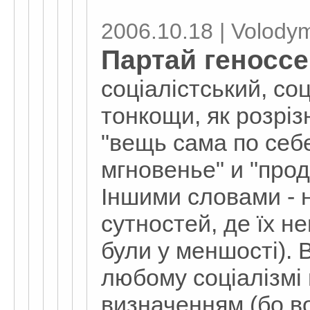
2006.10.18 | Volodym
Партай геноссе
соціалістський, соц
тонкощи, як розріз
"вещь сама по себе
мгновенье" и "про
Іншими словами - 
сутностей, де їх н
були у меншості). В
любому соціалізмі 
визначенням (бо 