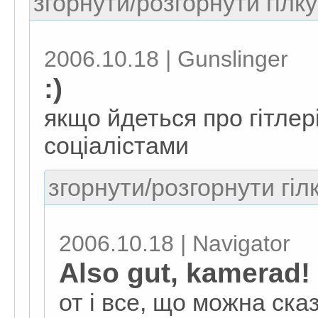
згорнути/розгорнути гілку
2006.10.18 | Gunslinger
:)
якщо йдеться про гітлерів
соціалістами
згорнути/розгорнути гіл
2006.10.18 | Navigator
Also gut, kamerad!
от і все, що можна ска