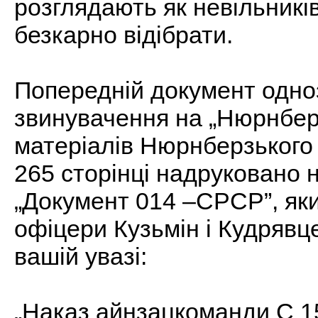
розглядають як невільникі
безкарно відібрати.
Попередній документ одно
звинувачення на „Нюрнберз
матеріалів Нюрнберзького 
265 сторінці надруковано 
„Документ 014 –СРСР”, яки
офіцери Кузьмін і Кудрявц
вашій увазі:
„Наказ айнзацкоманди С 1