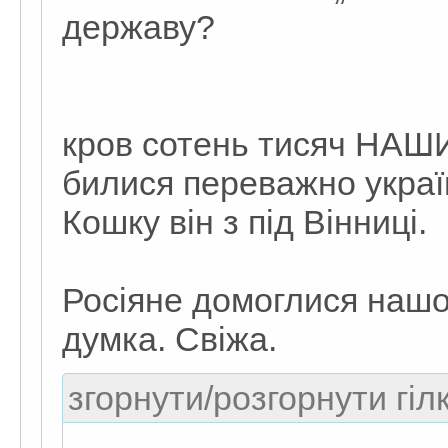
державу?
кров сотень тисяч НАШИХ
билися переважно украї
Кошку він з під Вінниці.
Росіяне домоглися нашо
думка. Свіжа.
згорнути/розгорнути гіл