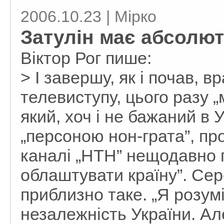
2006.10.23 | Мірко
Затулін має абсолют
Віктор Рог пише:
> І завершу, як і почав, 
телевиступу, цього разу „
який, хоч і не бажаний в 
„персоною нон-грата”, пр
каналі „НТН” нещодавно п
облаштувати країну”. Сере
приблизно таке. „Я розум
незалежність України. Ал