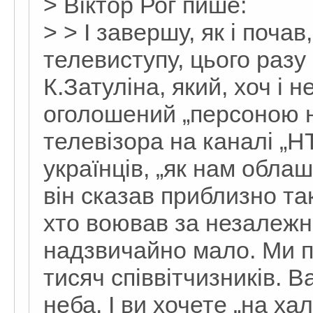
> Віктор Рог пише:
> > І завершу, як і поча
телевиступу, цього разу 
К.Затуліна, який, хоч і н
оголошений „персоною но
телевізора на каналі „
українців, „як нам облаш
він сказав приблизно так
хто воював за незалежні
надзвичайно мало. Ми п
тисяч співвітчизників. 
неба. І ви хочете „на х