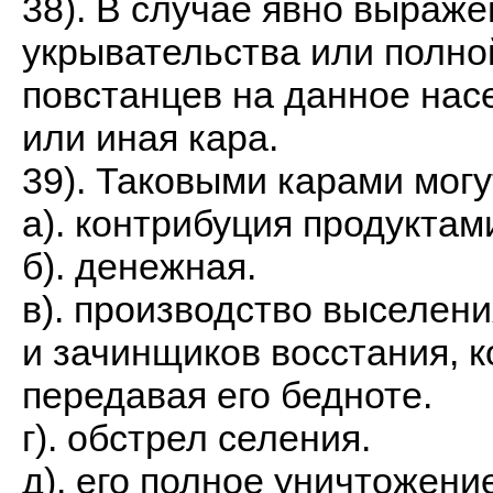
38). В случае явно выраж
укрывательства или полно
повстанцев на данное нас
или иная кара.
39). Таковыми карами могу
а). контрибуция продуктам
б). денежная.
в). производство выселени
и зачинщиков восстания, 
передавая его бедноте.
г). обстрел селения.
д). его полное уничтожени