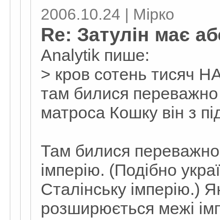
2006.10.24 | Мірко
Re: Затулін має а
Analytik пише:
> кров сотень тисяч Н
там билися переважно 
матроса Кошку він з пі
Там билися переважно 
імперію. (Подібно укра
Сталінську імперію.) Як
розширюється межі імп