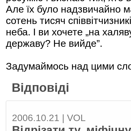
Але їх було надзвичайно м
сотень тисяч співвітчизник
неба. І ви хочете „на халя
державу? Не вийде”.
Задумаймось над цими сл
Відповіді
2006.10.21 | VOL
Відрізати ту, міфічн