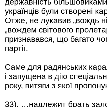
державність більшовиками
українців були створені ка
Отже, не лукавив „вождь ні
„вождем світового пролетар
признавався, що багато чом
партії.
Саме для радянських кара
і запущена в дію спеціальна
року, витяги з якої пропону
33). …надлежит брать зало