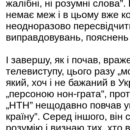
жалібні, ні розумні слова”
немає меж і в цьому вже к
неодноразово пересвідчити
виправдовувань, пояснень 
І завершу, як і почав, вра
телевиступу, цього разу „м
який, хоч і не бажаний в У
„персоною нон-грата”, прот
„НТН” нещодавно повчав ук
країну”. Серед іншого, він 
розумію і визнаю тих, хто 