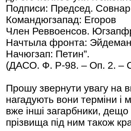
Подписи: Председ. Совнар
Командюгзапад: Егоров
Член Реввоенсов. Югзапф
Начтыла фронта: Эйдема
Начюгзап: Петин”.
(ДАСО. Ф. Р-98. – Оп. 2. – С
Прошу звернути увагу на в
нагадують вони терміни і 
вже інші загарбники, дещо
прізвища під ним також кр