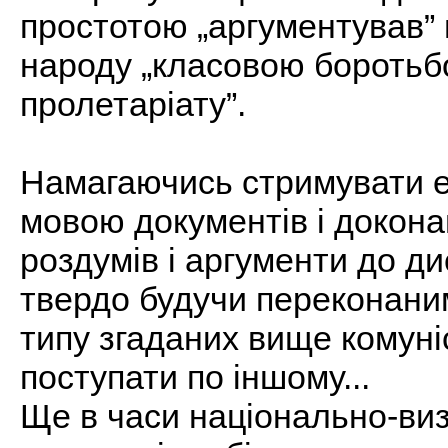
простотою „аргументував” 
народу „класовою боротьбо
пролетаріату”.
Намагаючись стримувати ем
мовою документів і докона
роздумів і аргументи до д
твердо будучи переконани
типу згаданих вище комуні
поступати по іншому...
Ще в часи національно-виз