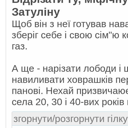
Затуліну
Щоб він з неї готував нав
зберіг себе і свою сім"ю к
газ.
А ще - нарізати лободи і 
навиливати ховрашків п
панові. Нехай призвичаює
села 20, 30 і 40-вих років
згорнути/розгорнути гілку