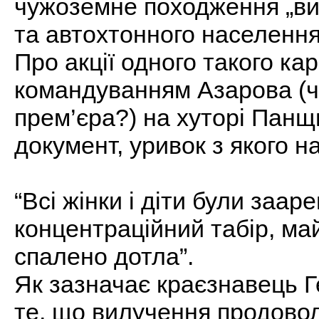
чужоземне походження „виз
та автохтонного населення
Про акції одного такого ка
командуванням Азарова (чи
прем’єра?) на хуторі Панщи
документ, уривок з якого н
“Всi жiнки i дiти були заар
концентрацiйний табiр, май
спалено дотла”.
Як зазначає краєзнавець Г
те, що вилучення продово