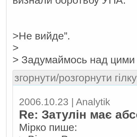
визнали боротьбу УПА.
>Не вийде”.
>
> Задумаймось над цими
згорнути/розгорнути гілку
2006.10.23 | Analytik
Re: Затулін має аб
Мірко пише: