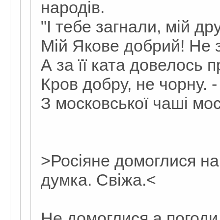
народів.
"I тебе загнали, мiй д
Мiй Якове добрий! Не з
А за її ката довелось 
Кров добру, не чорну. 
З московської чашi мос
>Росіяне домоглися на
думка. Свіжа.<
Не домоглися а погоди