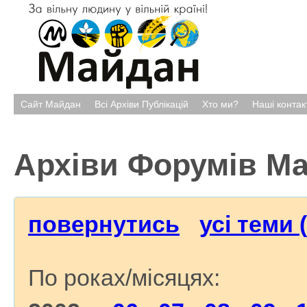
Сайт Майдан
Всі Архіви Публікацій
Хто ми?
Наші контак
Архіви Форумів М
повернутись
усі теми 
По роках/місяцях: