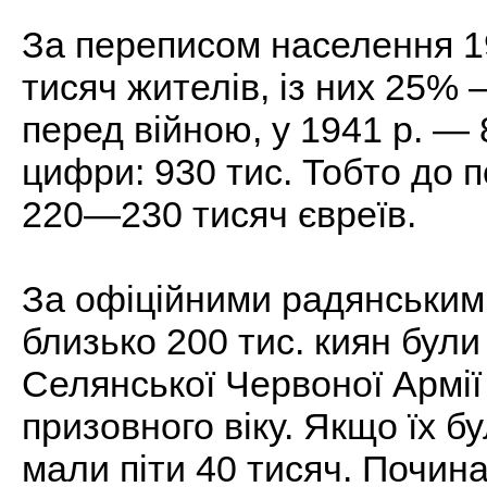
За переписом населення 19
тисяч жителів, із них 25% —
перед війною, у 1941 р. — 
цифри: 930 тис. Тобто до п
220—230 тисяч євреїв.
За офіційними радянськими
близько 200 тис. киян були
Селянської Червоної Армії 
призовного віку. Якщо їх б
мали піти 40 тисяч. Почина