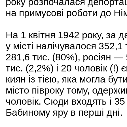
року розпочалася депортац
на примусові роботи до Ні
На 1 квітня 1942 року, за д
у місті налічувалося 352,1 
281,6 тис. (80%), росіян — 
тис. (2,2%) і 20 чоловік (!
киян із тією, яка могла бут
місто півроку тому, одерж
чоловік. Сюди входять і 35 
Бабиному яру в перші дні.