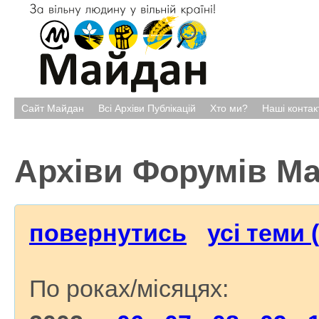
Сайт Майдан
Всі Архіви Публікацій
Хто ми?
Наші контак
Архіви Форумів М
повернутись
усі теми 
По роках/місяцях: