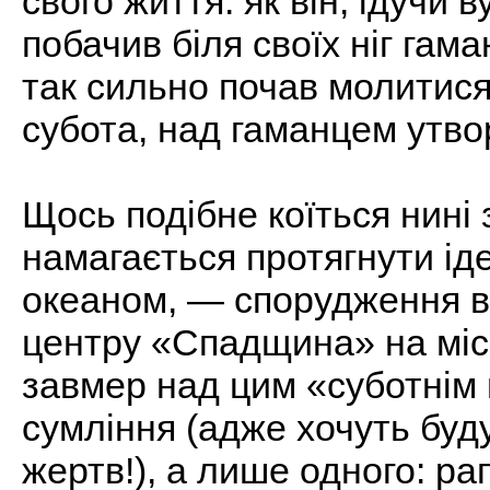
свого життя: як він, ідучи 
побачив біля своїх ніг гам
так сильно почав молитис
субота, над гаманцем утво
Щось подібне коїться нині 
намагається протягнути ід
океаном, — спорудження в
центру «Спадщина» на місц
завмер над цим «суботнім 
сумління (адже хочуть буд
жертв!), а лише одного: р