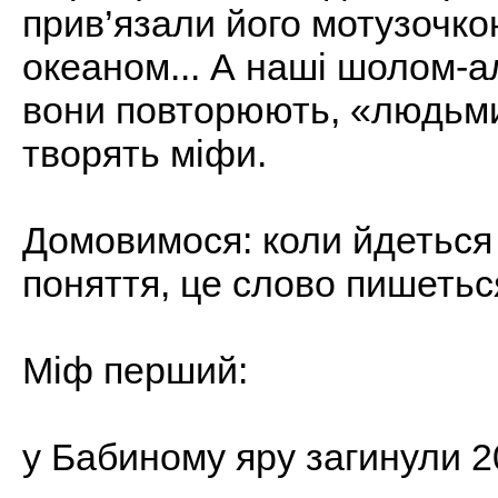
прив’язали його мотузочкою
океаном... А наші шолом-а
вони повторюють, «людьми 
творять міфи.
Домовимося: коли йдеться
поняття, це слово пишеться
Міф перший:
у Бабиному яру загинули 2