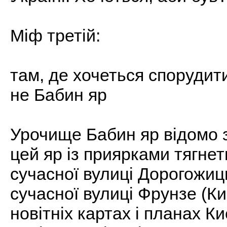
Міф третій:
там, де хочеться спорудит
не Бабин яр
Урочище Бабин яр відомо з
цей яр із приярками тягнеть
сучасної вулиці Дорогожиць
сучасної вулиці Фрунзе (Кир
новітніх картах і планах К