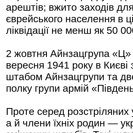
арештів; вжито заходів дл
єврейського населення в ц
ліквідації не менш як 50 00
2 жовтня Айнзацгрупа «Ц» 
вересня 1941 року в Києві 
штабом Айнзацгрупи та дв
полку групи армій «Півден
Проте серед розстріляних у
а й члени їхніх родин — укр