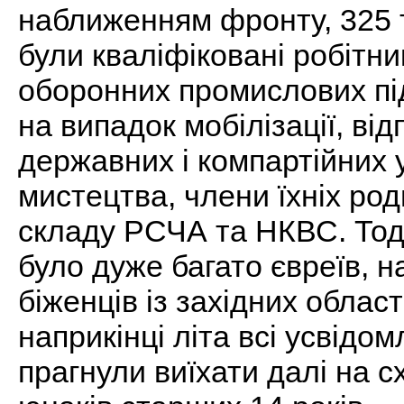
наближенням фронту, 325 т
були кваліфіковані робітни
оборонних промислових пі
на випадок мобілізації, ві
державних і компартійних у
мистецтва, члени їхніх род
складу РСЧА та НКВС. Тоді
було дуже багато євреїв, н
біженців із західних обла
наприкінці літа всі усвідо
прагнули виїхати далі на с