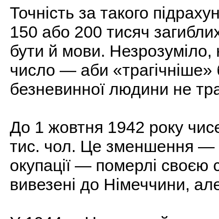
Точність за такого підрахун
150 або 200 тисяч загиблих
бути й мови. Незрозуміло,
число — аби «трагічніше» б
безневинної людини не тра
До 1 жовтня 1942 року чис
тис. чол. Це зменшення — 4
окупації — померлі своєю 
вивезені до Німеччини, але