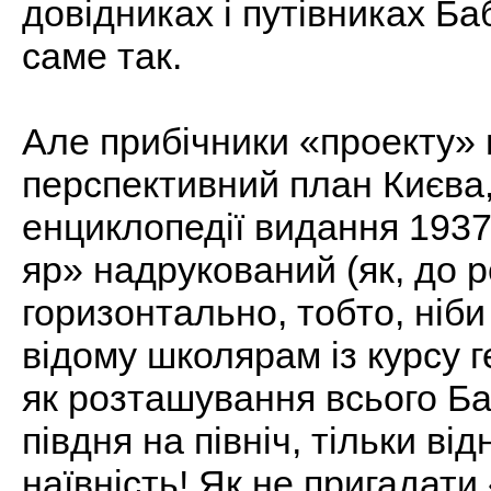
довідниках і путівниках Б
саме так.
Але прибічники «проекту»
перспективний план Києва,
енциклопедії видання 1937
яр» надрукований (як, до реч
горизонтально, тобто, ніби
відому школярам із курсу 
як розташування всього Ба
півдня на північ, тільки ві
наївність! Як не пригадати