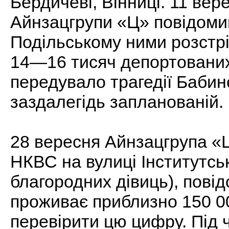
Бердичеві, Вінниці. 11 вер
Айнзацгрупи «Ц» повідомив
Подільському ними розстрі
14—16 тисяч депортованих 
передувало трагедії Бабин
заздалегідь запланованій.
28 вересня Айнзацгрупа «
НКВС на вулиці Інститутськ
благородних дівиць), повід
проживає приблизно 150 00
перевірити цю цифру. Під 