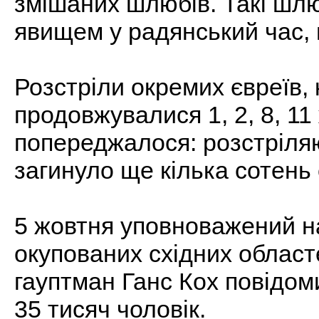
змішаних шлюбів. Такі шл
явищем у радянський час, 
Розстріли окремих євреїв, 
продовжувалися 1, 2, 8, 1
попереджалося: розстріляют
загинуло ще кілька сотень 
5 жовтня уповноважений на
окупованих східних област
гауптман Ганс Кох повідом
35 тисяч чоловік.