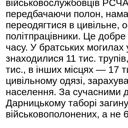
військовослужбовців РСЧА
передбачаючи полон, нама
переодягтися в цивільне,
політпрацівники. Це добре
часу. У братських могилах у
знаходилися 11 тис. трупів
тис., в інших місцях — 17 
цивільному одязі, зарахува
населення. За сучасними 
Дарницькому таборі загину
військовополонених, а не 6