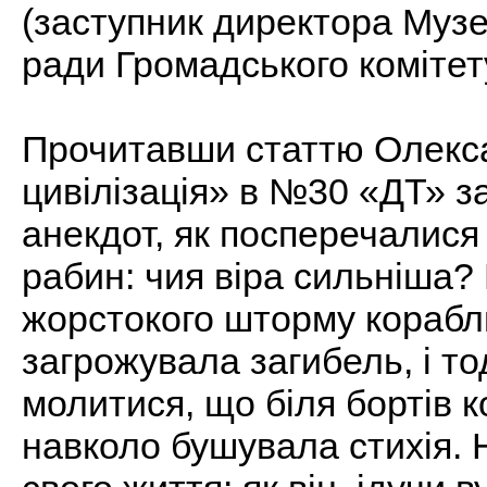
(заступник директора Музею
ради Громадського комітет
Прочитавши статтю Олекс
цивілізація» в №30 «ДТ» за
анекдот, як посперечалися
рабин: чия віра сильніша? 
жорстокого шторму кораблю
загрожувала загибель, і то
молитися, що біля бортів 
навколо бушувала стихія. Н