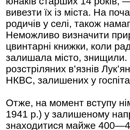
юнаків старших 14 років, 
вивезти їх із міста. На поч
родичів у селі, також нама
Неможливо визначити при
цвинтарні книжки, коли ра
залишала місто, знищили. Н
розстріляних в’язнів Лук’ян
НКВС, залишених у госпіт
Отже, на момент вступу ні
1941 р.) у залишеному на
знаходитися майже 400—45