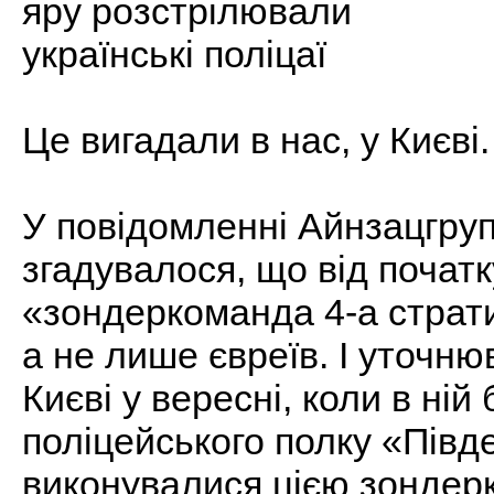
яру розстрілювали
українські поліцаї
Це вигадали в нас, у Києві
У повідомленні Айнзацгруп
згадувалося, що від початк
«зондеркоманда 4-а страти
а не лише євреїв. І уточню
Києві у вересні, коли в ній
поліцейського полку «Півде
виконувалися цією зондер