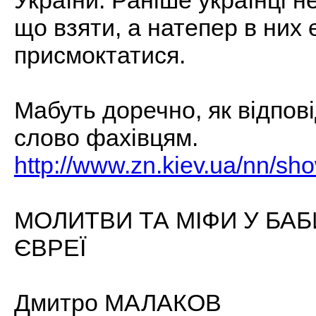
України. Раніше українці не
що взяти, а натепер в них 
присмоктатися.
Мабуть доречно, як відпові
слово фахівцям.
http://www.zn.kiev.ua/nn/sh
МОЛИТВИ ТА МІФИ У БА
ЄВРЕЇ
Дмитро МАЛАКОВ