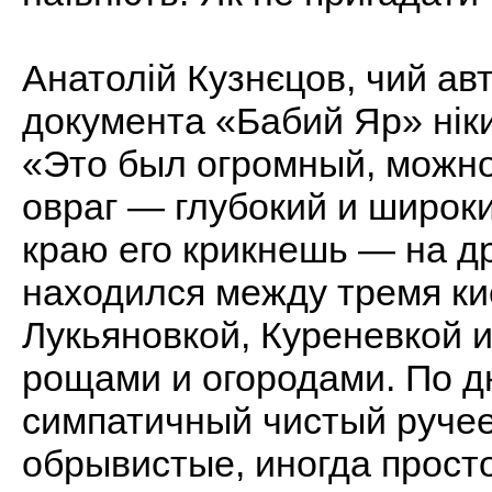
Анатолій Кузнєцов, чий ав
документа «Бабий Яр» ніки
«Это был огромный, можно
овраг — глубокий и широки
краю его крикнешь — на д
находился между тремя ки
Лукьяновкой, Куреневкой 
рощами и огородами. По дн
симпатичный чистый ручее
обрывистые, иногда просто