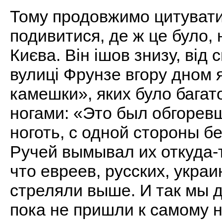
Тому продовжимо цитувати
подивитися, де ж це було, 
Києва. Він ішов знизу, від 
вулиці Фрунзе вгору дном 
камешки», яких було багато
ногами: «Это был обгоревш
ноготь, с одной стороны б
Ручей вымывал их откуда-т
что евреев, русских, укра
стреляли выше. И так мы д
пока не пришли к самому н