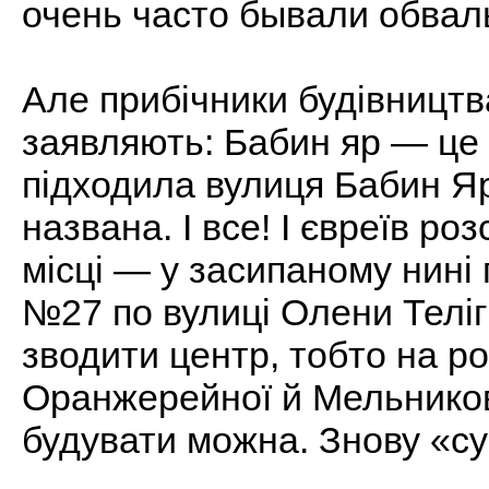
очень часто бывали обва
Але прибічники будівницт
заявляють: Бабин яр — це 
підходила вулиця Бабин Яр
названа. І все! І євреїв р
місці — у засипаному нині
№27 по вулиці Олени Теліг
зводити центр, тобто на ро
Оранжерейної й Мельникова
будувати можна. Знову «су