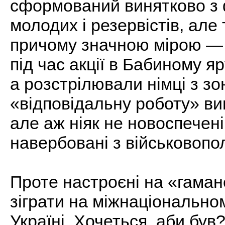
сформований винятково з 
молодих і резервістів, але 
причому значною мірою — 
під час акції в Бабиному 
а розстрілювали німці з з
«відповідальну роботу» ви
але аж ніяк не новоспечені
навербовані з військовопо
Проте настроєні на «гама
зіграти на міжнаціональном
Україні. Хочеться, аби був?