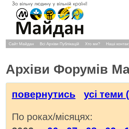
Сайт Майдан
Всі Архіви Публікацій
Хто ми?
Наші контак
Архіви Форумів М
повернутись
усі теми 
По роках/місяцях: