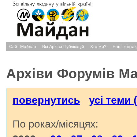
Сайт Майдан
Всі Архіви Публікацій
Хто ми?
Наші контак
Архіви Форумів М
повернутись
усі теми 
По роках/місяцях: