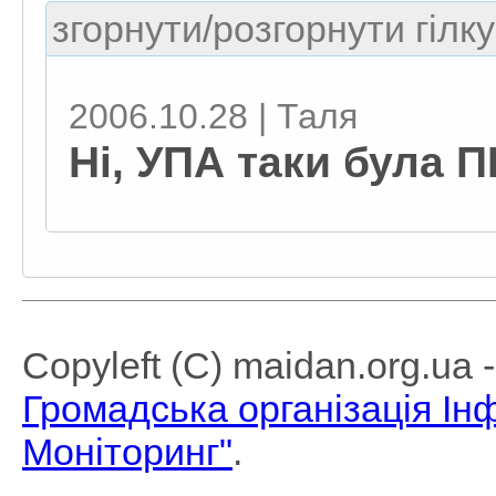
згорнути/розгорнути гілку
2006.10.28 | Таля
Ні, УПА таки була
Copyleft (C) maidan.org.ua
Громадська організація І
Моніторинг"
.