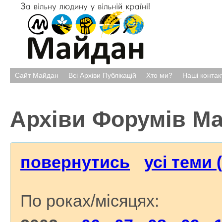
Сайт Майдан
Всі Архіви Публікацій
Хто ми?
Наші контак
Архіви Форумів М
повернутись
усі теми 
По роках/місяцях: