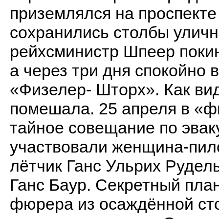
приземлялся на проспекте
сохранились столбы уличн
рейхсминистр Шпеер покин
а через три дня спокойно 
«Физелер- Шторх». Как ви
помешала. 25 апреля в «
тайное совещание по эвак
участвовали женщина-пил
лётчик Ганс Ульрих Рудел
Ганс Баур. Секретный пла
фюрера из осаждённой сто