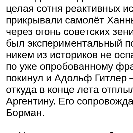
целая сотня реактивных и
прикрывали самолёт Ханны
через огонь советских зен
был экспериментальный по
никем из историков не ос
по уже опробованному фр
покинул и Адольф Гитлер 
откуда в конце лета отплы
Аргентину. Его сопровожд
Борман.