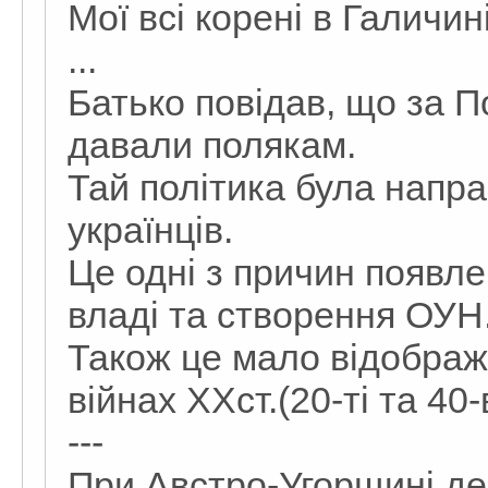
Мої всі корені в Галичин
...
Батько повідав, що за П
давали полякам.
Тай політика була напр
українців.
Це одні з причин появле
владі та створення ОУН
Також це мало відображе
війнах ХХст.(20-ті та 40-в
---
При Австро-Угорщині де