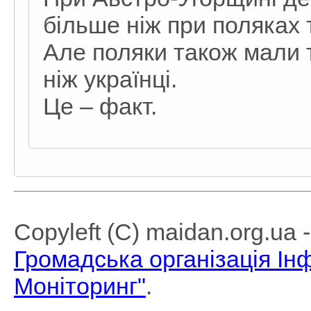
більше ніж при поляках т
Але поляки також мали т
ніж українці.
Це – факт.
Copyleft (C) maidan.org.ua
Громадська організація І
Моніторинг"
.