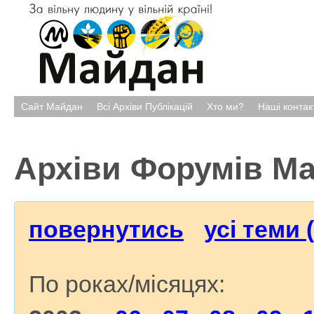
Сайт Майдан
Всі Архіви Публікацій
Хто ми?
Наші контак
Архіви Форумів М
повернутись
усі теми 
По роках/місяцях: