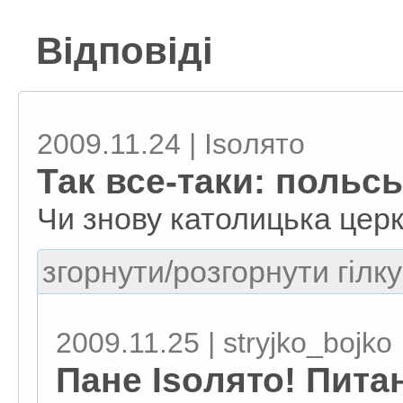
Відповіді
2009.11.24 | Isoлято
Так все-таки: польсь
Чи знову католицька цер
згорнути/розгорнути гілку
2009.11.25 | stryjko_bojko
Пане Isoлято! Пита