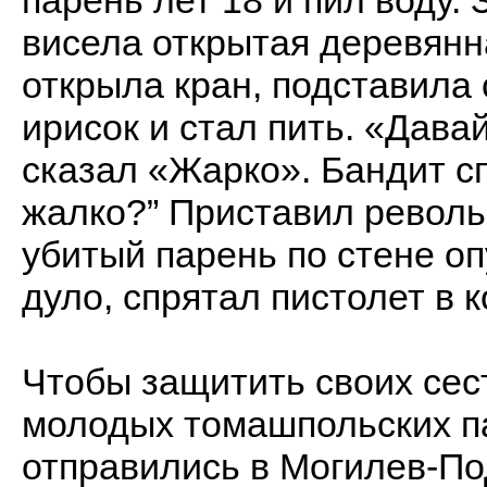
парень лет 18 и пил воду.
висела открытая деревянна
открыла кран, подставила 
ирисок и стал пить. «Дав
сказал «Жарко». Бандит сп
жалко?” Приставил револьв
убитый парень по стене оп
дуло, спрятал пистолет в 
Чтобы защитить своих сест
молодых томашпольских пар
отправились в Могилев-Под