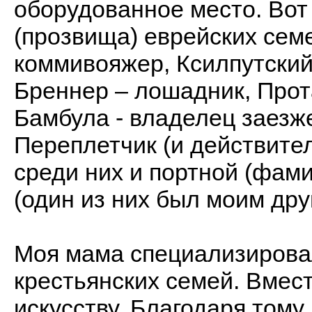
оборудованное место. Во
(прозвища) еврейских сем
коммивояжер, Ксилпутский
Бреннер – лошадник, Прота
Бамбула - владелец заезже
Переплетчик (и действите
среди них и портной (фам
(один из них был моим дру
Моя мама специализировал
крестьянских семей. Вмест
искусству. Благодаря тому