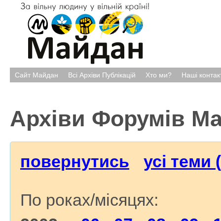
Сайт Майдан
Всі Архіви Публікацій
Хто ми?
Наші контак
Архіви Форумів М
повернутись
усі теми 
По роках/місяцях: