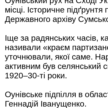
Оунівський рух на Сході У
місці. Історичне підґрунтя
Державного архіву Сумсько
Іще за радянських часів, к
називали «краєм партизанс
уточнювали, якої саме. Нар
активним був селянський с
1920–30-ті роки.
Оунівське підпілля в обла
Геннадій Іванущенко.