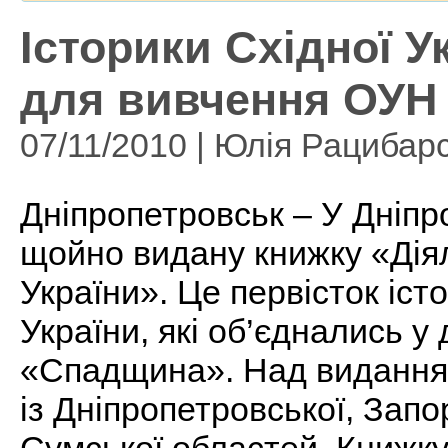
Історики Східної У
для вивчення ОУН
07/11/2010 | Юлія Рацибар
Дніпропетровськ – У Дніп
щойно видану книжку «Діял
України». Це первісток істо
України, які об’єднались у
«Спадщина». Над виданням
із Дніпропетровської, Запор