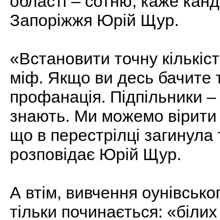
області – сотню, каже канд
Запоріжжя Юрій Щур.
«Встановити точну кількіст
міф. Якщо ви десь бачите т
профанація. Підпільники – 
знають. Ми можемо вірити 
що в перестрілці загинула т
розповідає Юрій Щур.
А втім, вивчення оунівськог
тільки починається: «білих