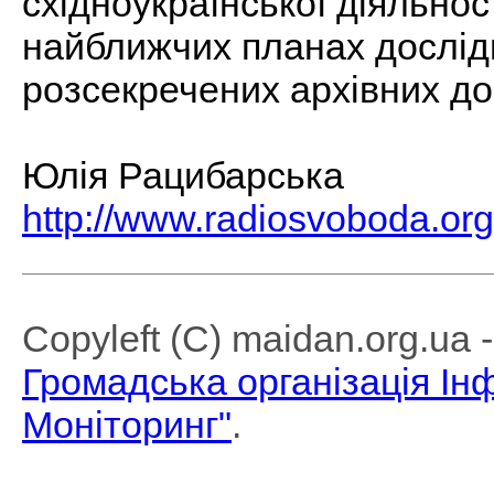
східноукраїнської діяльнос
найближчих планах дослідн
розсекречених архівних до
Юлія Рацибарська
http://www.radiosvoboda.org
Copyleft (C) maidan.org.ua
Громадська організація І
Моніторинг"
.