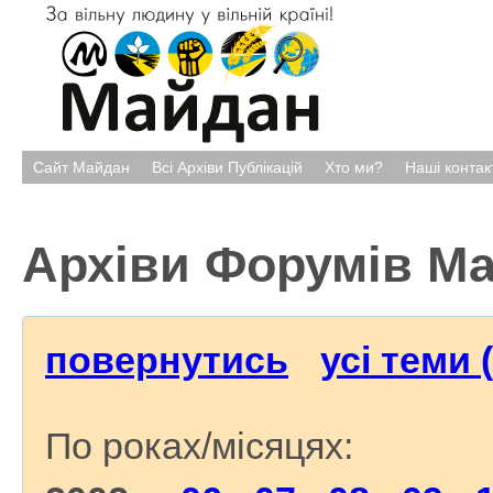
Сайт Майдан
Всі Архіви Публікацій
Хто ми?
Наші контак
Архіви Форумів М
повернутись
усі теми 
По роках/місяцях: