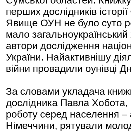
Сумської областей. Книжку
перших дослідників історії
Явище ОУН не було суто р
мало загальноукраїнський 
автори дослідження націон
України. Найактивнішу діял
війни провадили оунівці Д
За словами укладача книжк
дослідника Павла Хобота, 
роботу серед населення – 
Німеччини, рятували молод