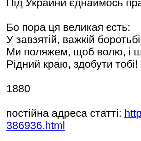
Під Украйни єднаймось пр
Бо пора ця великая єсть:
У завзятій, важкій боротьбі
Ми поляжем, щоб волю, і ща
Рідний краю, здобути тобі!
1880
постiйна адреса статтi:
htt
386936.html