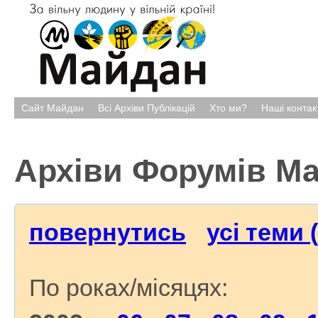
Сайт Майдан
Всі Архіви Публікацій
Хто ми?
Наші контак
Архіви Форумів М
повернутись
усі теми 
По роках/місяцях: