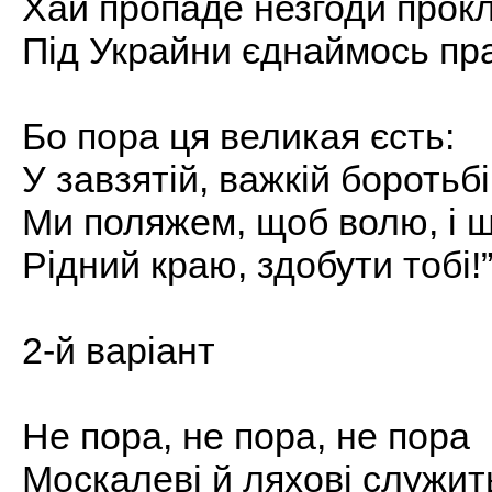
Хай пропаде незгоди прок
Під Украйни єднаймось пр
Бо пора ця великая єсть:
У завзятій, важкій боротьбі
Ми поляжем, щоб волю, і ща
Рідний краю, здобути тобі!
2-й варіант
Не пора, не пора, не пора
Москалеві й ляхові служит