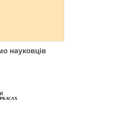
мо науковців
ІЇ
ЕРКАСАХ