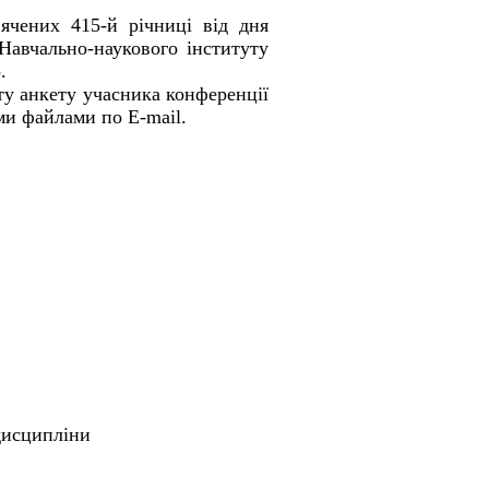
чених 415-й річниці від дня
 Навчально-наукового інституту
.
ту анкету учасника конференції
ми файлами по E-mail.
 дисципліни