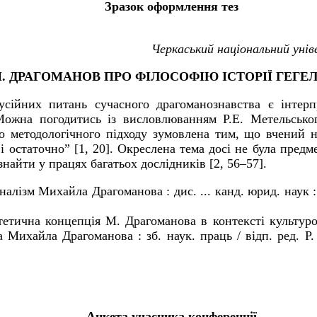
Зразок оформлення тез
Черкаський національний унів
. ДРАГОМАНОВ ПРО ФІЛОСОФІЮ ІСТОРІЇ ГЕГЕ
сійних питань сучасного драгоманознавства є інтерпр
Можна погодитись із висловлюванням Р.Е.
Метельсько
го методологічного підходу зумовлена тим, що вчений 
і остаточно” [1, 20].
Окреслена тема досі не
була
предме
знайти у працях багатьох дослідників
[2,
56–57]
.
оналізм Михайла Драгоманова
: дис. ... канд. юрид. наук
тетична концепція М. Драгоманова в контексті культуро
а Михайла Драгоманова
: зб. наук. праць / відп. ред. Р
Анкета учасника
конференції