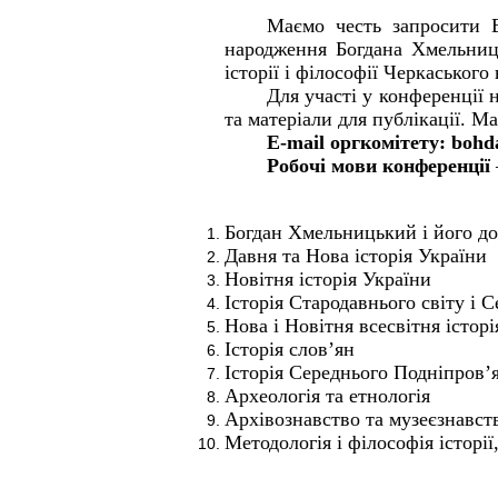
Маємо
честь запросити 
народження Богдана Хмельниц
історії і філософії Черкаськог
Для участі у конференції 
та матеріали для публікації.
Ма
E-mail
оргкомітету:
bohd
Робочі мови конференції
Богдан Хмельницький і його д
Давня та
Нова історія України
Новітня історія України
Історія С
тародавнього світу і С
Нова і
Новітня всесвітня історі
Історія
слов’ян
Історія Середнього Подніпров’
Археологія та етнологія
Архівознавство та музеєзнавст
Методологія і філософія історії,