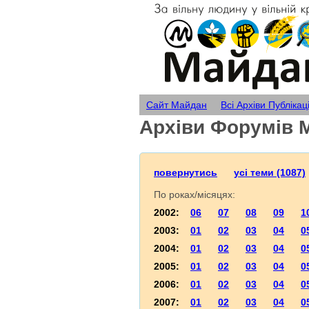
Сайт Майдан
Всі Архіви Публікац
Архіви Форумів 
повернутись
усі теми (1087)
По роках/місяцях:
2002:
06
07
08
09
1
2003:
01
02
03
04
0
2004:
01
02
03
04
0
2005:
01
02
03
04
0
2006:
01
02
03
04
0
2007:
01
02
03
04
0