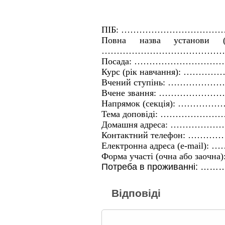
ПІБ
:
………………………………
Повна назва установи (ор
……………………………………
Посада: …………………
Курс (рік навчання)
Вчений ступінь: …
Вчене звання: ………
Напрямок (секція):
Тема доповіді: ……
Домашня адреса: …
Контактний телефон
Електронна адреса (
e-mail
):
Форма участі (очна а
Потреба в прожива
Відповіді