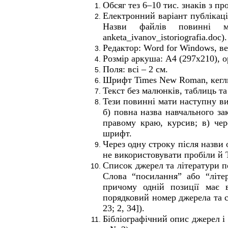
Обсяг тез 6–
10
тис. знаків з пр
Електронний варіант публікац
Назви файлів повинні міс
anketa
_
ivanov
_
istoriografia
.
doc
).
Редактор: Word for Windows, ве
Розмір аркуша: А4 (297х210), о
Поля:
всі – 2 см.
Шрифт
Times New Roman, кегль
Текст без малюнків, таблиць т
Тези повинні мати наступну ви
б) повна назва навчального за
правому краю, курсив; в) чер
шрифт.
Через одну строку після назви
не використовувати пробіли й T
Список джерел та літератури по
Слова “посилання” або “літер
причому одній позиції має 
порядковий номер джерела та с
23; 2, 34]).
Бібліографічний опис джерел
і