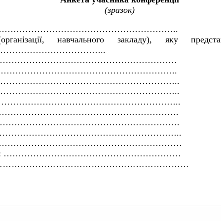
(зразок)
…………………………………………………..
ганізації, навчального закладу), яку предст
……………………………..
……………………………………………………………
: ………………………………………………………………..
…………………………………………………………………..
………………………………………………………………..
 …………………………………………………………………..
………………………………………………………………….
………………………………………………………………….
: ………………………………………………………………..
 ………………………………………………………
…
бо заочна): ……………………………………………………
нні: ………………………………………………………………