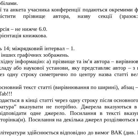
обілами.
ії та анкета учасника конференції подаються окремими 
тити прізвище автора, назву секції (зразок: 
рсія – не нижче 6.0.
рієнтація книжкова.
 14; міжрядковий інтервал – 1.
а інших графічних зображень
.
хідну інформацію: а) прізвище та
ім’я автора – вирівню
кладу або наукової установи, яку представляє автор – з
ез одну строку симетрично по центру назва статті в
основний текст статті (вирівнювання по ширині), абзац –
ab!!!
дається в кінці статті через одну строку після основного
атура” вказувати не потрібно. Джерела вказуються в
відповідати одне джерело. Посилання в тексті вказу
торінка(и). Посилання на декілька джерел розділяються к
 літератури здійснюється відповідно до вимог ВАК (див.