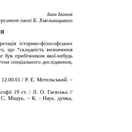
Іван Іванов
ерситет імені Б. Хмельницького
ЛЯ
етація історико-філософських
го, що “
складність визначення
не був прибічником якої-небудь
том спеціального дослідження,
: 12.00.01
/ Р. Е. Метельський
. –
софії 19 ст.
/ Л. О. Гаєвська
//
. С. Міщук. – К.
: Наук. думка,