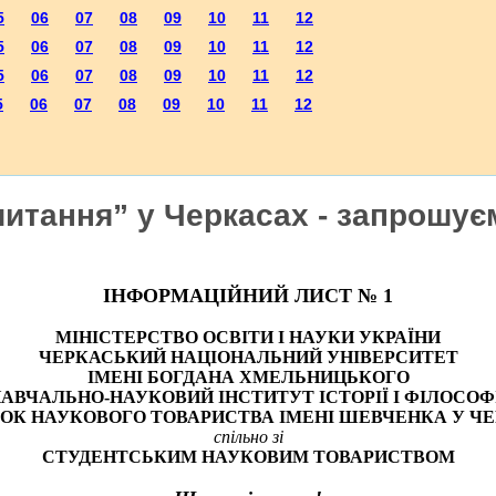
5
06
07
08
09
10
11
12
5
06
07
08
09
10
11
12
5
06
07
08
09
10
11
12
5
06
07
08
09
10
11
12
 читання” у Черкасах - запрошує
ІНФОРМАЦІЙНИЙ ЛИСТ № 1
МІНІСТЕРСТВО ОСВІТИ І НАУКИ УКРАЇНИ
ЧЕРКА
СЬКИЙ НАЦІОНАЛЬНИЙ УНІВЕРСИТЕТ
ІМЕНІ БОГДАНА ХМЕЛЬНИЦЬКОГО
НАВЧАЛЬНО-НАУКОВИЙ
ІНСТИТУТ ІСТОРІЇ І ФІЛОСОФ
ДОК
НАУКОВОГО ТОВАРИСТВА ІМЕНІ ШЕВЧЕНКА У Ч
спільно зі
СТУДЕНТСЬКИМ НАУКОВИМ
ТОВАРИСТВОМ