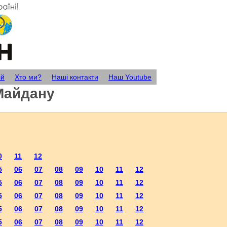
ій
Хто ми?
Наші контакти
Наш Youtube
Майдану
0
11
12
5
06
07
08
09
10
11
12
5
06
07
08
09
10
11
12
5
06
07
08
09
10
11
12
5
06
07
08
09
10
11
12
5
06
07
08
09
10
11
12