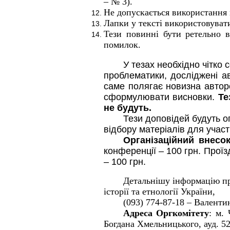
– № 3).
Не допускається використання 
Лапки у тексті використовувати
Тези повинні бути ретельно в
помилок.
У
тезах необхідно чітко
проблематики, досліджені а
саме полягає новизна автор
сформулювати
висновки
.
Те
не будуть
.
Тези доповідей
будуть о
відбору матеріалів для участ
Орг
анізаційний внесо
конференції – 100 грн. Проїз
– 100 грн.
Детальнішу інформацію п
історії та етнології України,
(093) 774-87-18 – Валенти
Адреса
Оргкомітету
: м.
Богдана Хмельницького, ауд. 521