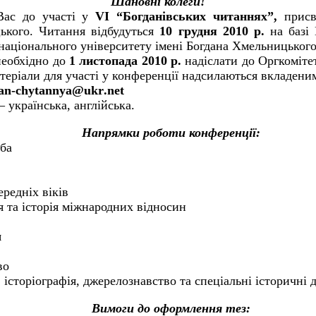
Шановні колеги!
Вас до участі у
VI
“
Богданівськ
их
читання
х”,
присвя
ького. Читання відбудуться
10
грудня 2010 р.
на базі
о національного університету імені Богдана Хмельницького
необхідно до
1 листопада 2010 р.
надіслати до Оргкоміте
теріали для участі у конференції надсилаються вкладени
an
-
chytannya
@
ukr
.
net
– українська, англійська.
Напрямки роботи
конференції:
оба
ередніх віків
я та історія міжнародних відносин
я
во
 і
сторіографія, джерелознавство та спеціальні історичні
Вимоги до оформлення тез
: