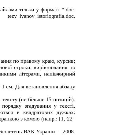
файлами тільки у форматі
*.
doc
.
tezy_ivanov_
istoriografia
.
doc
,
вання по правому краю, курсив;
 нової строки, вирівнювання по
еликими літерами, напівжирний
 1 см. Для встановлення абзацу
 тексту (не більше 15 позицій).
 порядку згадування у тексті,
ються в квадратових дужках:
рапкою з комою (напр.: [1, 22–
 Бюлетень ВАК України. – 2008.