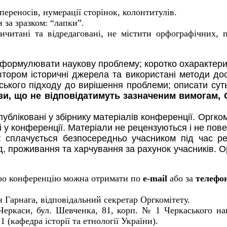
переносів, н
умерації сторінок, колонтитулів.
 за зразком: “лапки”.
ичитані та відредаговані, не містити орфографічних, 
 сформулювати наукову проблему; коротко охарактери
втором історичні джерела та використані методи дос
ського підходу до вирішення проблеми; описати суть
зи, що не відповідатимуть зазначеним вимогам,
публіковані у збірнику матеріалів конференції. Оргк
і у конференції. Матеріали не рецензуються і не пов
к
сплачується безпосередньо учасником під час ре
д, проживання та харчування за рахунок учасників. 
ро конференцію можна отримати по
e
-
mail
або за
телефо
н Гарнага, відповідальний секретар Оргкомітету.
 Черкаси, бул. Шевченка, 81, корп. №
1 Черкаського на
 (кафедра історії та етнології України).